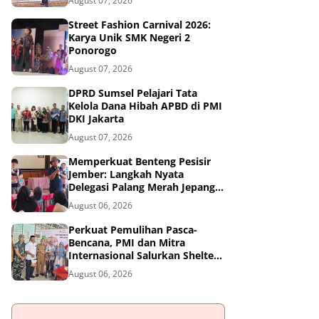
August 07, 2026
Street Fashion Carnival 2026:
Karya Unik SMK Negeri 2
Ponorogo
August 07, 2026
DPRD Sumsel Pelajari Tata
Kelola Dana Hibah APBD di PMI
DKI Jakarta
August 07, 2026
Memperkuat Benteng Pesisir
Jember: Langkah Nyata
Delegasi Palang Merah Jepang
Dampingi Relawan dan Sekolah
August 06, 2026
Tangguh Bencana
Perkuat Pemulihan Pasca-
Bencana, PMI dan Mitra
Internasional Salurkan Shelter
Toolkit untuk 1.200 Keluarga di
August 06, 2026
Aceh Utara