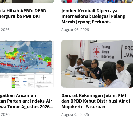
lola Hibah APBD: DPRD
Jember Kembali Dipercaya
Berguru ke PMI DKI
Internasional: Delegasi Palang
Merah Jepang Perkuat
Kesiapsiagaan Bencana di
, 2026
August 06, 2026
Kawasan Pesisir dan Sekolah
gatkan Ancaman
Darurat Kekeringan Jatim: PMI
an Pertanian: Indeks Air
dan BPBD Kebut Distribusi Air di
awa Timur Agustus 2026
Mojokerto-Pasuruan
ategori Kurang
, 2026
August 05, 2026