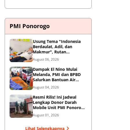
PMI Ponorogo
Usung Tema "Indonesia
Berdaulat, Adil, dan
Makmur", Rutan
Ponorogo Gelar Donor
August 06, 2026
Darah Kemanusiaan
Sambut HUT RI ke-81
Dampak El Nino Mulai
Melanda, PMI dan BPBD
Salurkan Bantuan Air
Bersih ke Desa Terdampak
August 04, 2026
di Ponorogo
Resmi Rilis! Ini Jadwal
Lengkap Donor Darah
Mobile Unit PMI Ponorogo
Agustus 2026
August 01, 2026
Lihat Selengkapnya