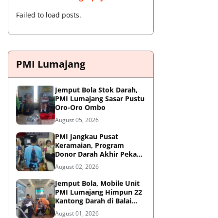
Failed to load posts.
PMI Lumajang
Jemput Bola Stok Darah,
PMI Lumajang Sasar Pustu
Oro-Oro Ombo
August 05, 2026
PMI Jangkau Pusat
Keramaian, Program
Donor Darah Akhir Pekan
di GM Plaza Lumajang
August 02, 2026
Disambut Antusias
Jemput Bola, Mobile Unit
PMI Lumajang Himpun 22
Kantong Darah di Balai
Desa Jatirejo Kunir
August 01, 2026