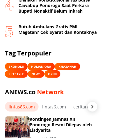
Cawabup Ponorogo Saat Perkara
Bupati Nonaktif Belum Inkrah
Butuh Ambulans Gratis PMI
Magetan? Cek Syarat dan Kontaknya
Tag Terpopuler
EKONOMI
HUMANIORA
KHAZANAH
LIFESTYLE
NEWS
OPINI
ANEWS.co
Network
lintas86.com
lintas6.com
ceritarelawan.my.id
Kontingen Jamnas XII
Ponorogo Resmi Dilepas oleh
Lisdyarita