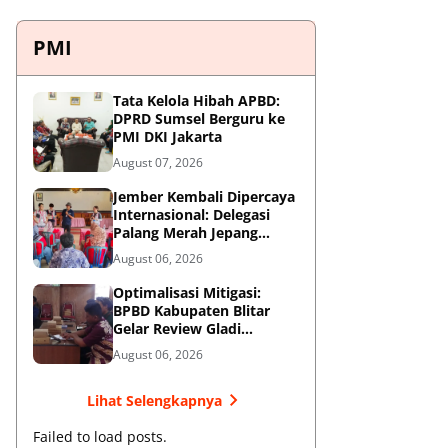
PMI
Tata Kelola Hibah APBD:
DPRD Sumsel Berguru ke
PMI DKI Jakarta
August 07, 2026
Jember Kembali Dipercaya
Internasional: Delegasi
Palang Merah Jepang
Perkuat Kesiapsiagaan
August 06, 2026
Bencana di Kawasan
Pesisir dan Sekolah
Optimalisasi Mitigasi:
BPBD Kabupaten Blitar
Gelar Review Gladi
Kontinjensi Erupsi Gunung
August 06, 2026
Kelud
Lihat Selengkapnya
Failed to load posts.