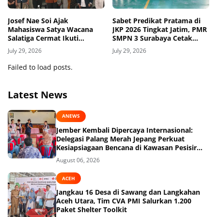
Josef Nae Soi Ajak
Sabet Predikat Pratama di
Mahasiswa Satya Wacana
JKP 2026 Tingkat Jatim, PMR
Salatiga Cermat Ikuti
SMPN 3 Surabaya Cetak
Dinamika Geopolitik Global
Sejarah Baru
July 29, 2026
July 29, 2026
Failed to load posts.
Latest News
ANEWS
Jember Kembali Dipercaya Internasional:
Delegasi Palang Merah Jepang Perkuat
Kesiapsiagaan Bencana di Kawasan Pesisir
dan Sekolah
August 06, 2026
ACEH
Jangkau 16 Desa di Sawang dan Langkahan
Aceh Utara, Tim CVA PMI Salurkan 1.200
Paket Shelter Toolkit