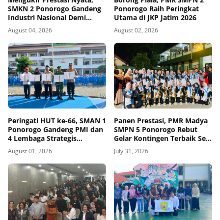
SMKN 2 Ponorogo Gandeng
Ponorogo Raih Peringkat
Industri Nasional Demi
Utama di JKP Jatim 2026
Sesuaikan Kurikulum
August 04, 2026
August 02, 2026
dengan Kebutuhan Dunia
Kerja
Peringati HUT ke-66, SMAN 1
Panen Prestasi, PMR Madya
Ponorogo Gandeng PMI dan
SMPN 5 Ponorogo Rebut
4 Lembaga Strategis
Gelar Kontingen Terbaik Se-
Tegakkan Sekolah
Jawa Timur
August 01, 2026
July 31, 2026
Berintegritas, Sesmenko
Dorong Sinergi Alumni
Nasional