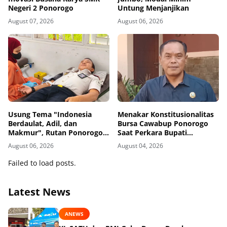
Negeri 2 Ponorogo
Untung Menjanjikan
August 07, 2026
August 06, 2026
Usung Tema "Indonesia
Menakar Konstitusionalitas
Berdaulat, Adil, dan
Bursa Cawabup Ponorogo
Makmur", Rutan Ponorogo
Saat Perkara Bupati
Gelar Donor Darah
Nonaktif Belum Inkrah
August 06, 2026
August 04, 2026
Kemanusiaan Sambut HUT
RI ke-81
Failed to load posts.
Latest News
ANEWS