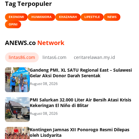
Tag Terpopuler
EKONOMI
HUMANIORA
KHAZANAH
LIFESTYLE
NEWS
OPINI
ANEWS.co
Network
lintas86.com
lintas6.com
ceritarelawan.my.id
Gandeng PMI, XL SATU Regional East – Sulawesi
Gelar Aksi Donor Darah Serentak
August 08, 2026
PMI Salurkan 32.000 Liter Air Bersih Atasi Krisis
Kekeringan El Niño di Blitar
August 08, 2026
Kontingen Jamnas XII Ponorogo Resmi Dilepas
oleh Lisdyarita