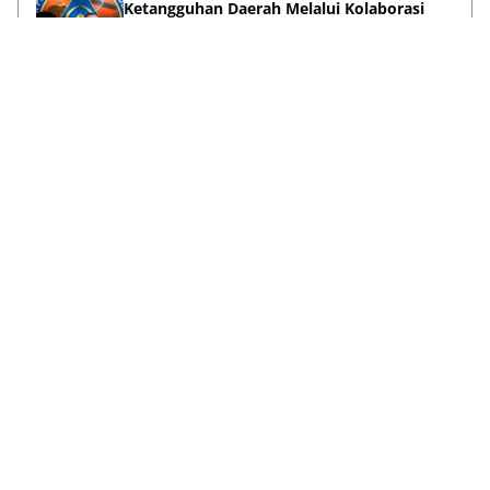
Ketangguhan Daerah Melalui Kolaborasi
Pentahelix
May 15, 2026
Lihat Selengkapnya
Failed to load posts.
Tentang Kami
Disclaimer
Privacy Policy
Terms & Conditions
Pedoman Media Siber
Kontak Kami
© 2026
ANews.co
| All rights reserved.