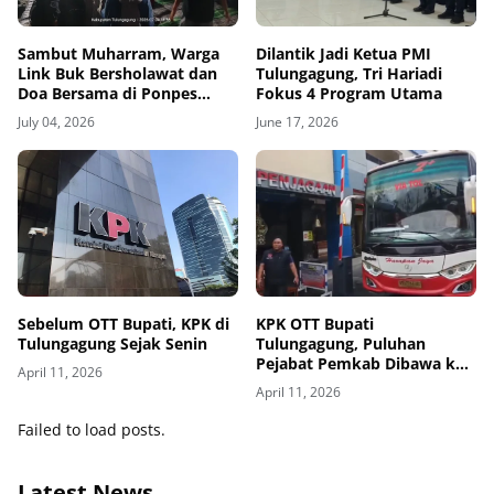
Sambut Muharram, Warga
Dilantik Jadi Ketua PMI
Link Buk Bersholawat dan
Tulungagung, Tri Hariadi
Doa Bersama di Ponpes
Fokus 4 Program Utama
Daruttaibin Campurdarat
July 04, 2026
June 17, 2026
Sebelum OTT Bupati, KPK di
KPK OTT Bupati
Tulungagung Sejak Senin
Tulungagung, Puluhan
Pejabat Pemkab Dibawa ke
April 11, 2026
Jakarta untuk Pemeriksaan
April 11, 2026
Lanjutan
Failed to load posts.
Latest News