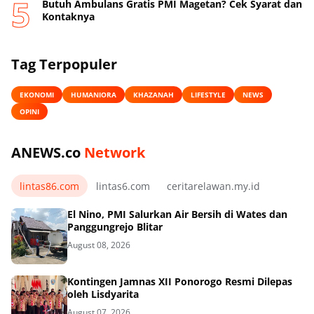
Butuh Ambulans Gratis PMI Magetan? Cek Syarat dan
Kontaknya
Tag Terpopuler
EKONOMI
HUMANIORA
KHAZANAH
LIFESTYLE
NEWS
OPINI
ANEWS.co
Network
lintas86.com
lintas6.com
ceritarelawan.my.id
El Nino, PMI Salurkan Air Bersih di Wates dan
Panggungrejo Blitar
August 08, 2026
Kontingen Jamnas XII Ponorogo Resmi Dilepas
oleh Lisdyarita
August 07, 2026