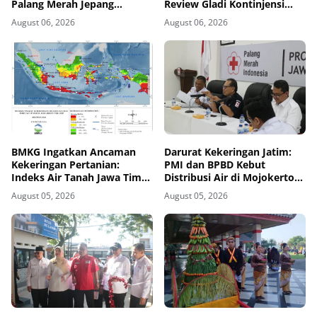
Palang Merah Jepang
Review Gladi Kontinjensi
Perkuat Kesiapsiagaan
Erupsi Gunung Kelud
August 06, 2026
August 06, 2026
Bencana di Kawasan Pesisir
dan Sekolah
BMKG Ingatkan Ancaman
Darurat Kekeringan Jatim:
Kekeringan Pertanian:
PMI dan BPBD Kebut
Indeks Air Tanah Jawa Timur
Distribusi Air di Mojokerto-
Agustus 2026 Masuk
Pasuruan
August 05, 2026
August 05, 2026
Kategori Kurang