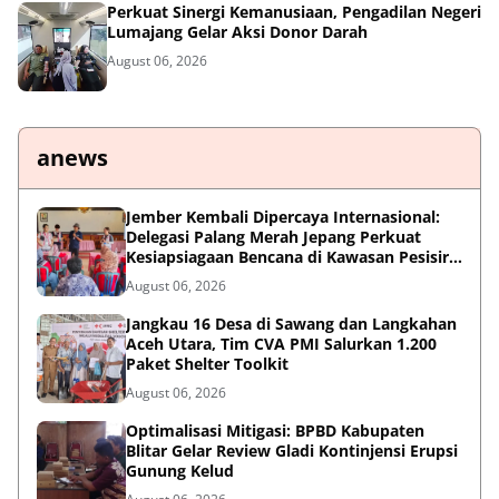
Perkuat Sinergi Kemanusiaan, Pengadilan Negeri
Lumajang Gelar Aksi Donor Darah
August 06, 2026
anews
Jember Kembali Dipercaya Internasional:
Delegasi Palang Merah Jepang Perkuat
Kesiapsiagaan Bencana di Kawasan Pesisir
dan Sekolah
August 06, 2026
Jangkau 16 Desa di Sawang dan Langkahan
Aceh Utara, Tim CVA PMI Salurkan 1.200
Paket Shelter Toolkit
August 06, 2026
Optimalisasi Mitigasi: BPBD Kabupaten
Blitar Gelar Review Gladi Kontinjensi Erupsi
Gunung Kelud