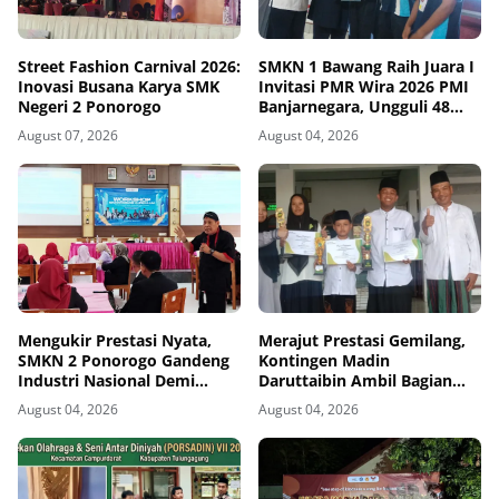
Street Fashion Carnival 2026:
SMKN 1 Bawang Raih Juara I
Inovasi Busana Karya SMK
Invitasi PMR Wira 2026 PMI
Negeri 2 Ponorogo
Banjarnegara, Ungguli 48
Tim
August 07, 2026
August 04, 2026
Mengukir Prestasi Nyata,
Merajut Prestasi Gemilang,
SMKN 2 Ponorogo Gandeng
Kontingen Madin
Industri Nasional Demi
Daruttaibin Ambil Bagian
Sesuaikan Kurikulum
Penuh dan Berjaya dalam
August 04, 2026
August 04, 2026
dengan Kebutuhan Dunia
Seleksi PORSADIN
Kerja
Campurdarat 2026