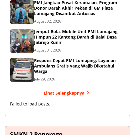
PMI Jangkau Pusat Keramaian, Program
Donor Darah Akhir Pekan di GM Plaza
Lumajang Disambut Antusias
August 02, 2026
Jemput Bola, Mobile Unit PMI Lumajang
Himpun 22 Kantong Darah di Balai Desa
Jatirejo Kunir
August 01, 2026
Respons Cepat PMI Lumajang: Layanan
Ambulans Gratis yang Wajib Diketahui
Warga
July 29, 2026
Lihat Selengkapnya
Failed to load posts.
SMKN 2 Ponorogo