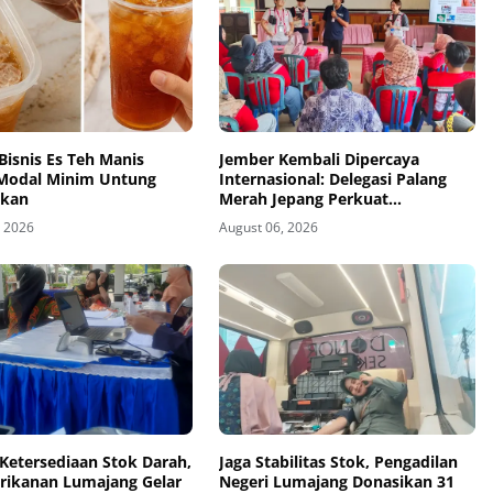
Bisnis Es Teh Manis
Jember Kembali Dipercaya
Modal Minim Untung
Internasional: Delegasi Palang
ikan
Merah Jepang Perkuat
Kesiapsiagaan Bencana di
, 2026
August 06, 2026
Kawasan Pesisir dan Sekolah
Ketersediaan Stok Darah,
Jaga Stabilitas Stok, Pengadilan
erikanan Lumajang Gelar
Negeri Lumajang Donasikan 31