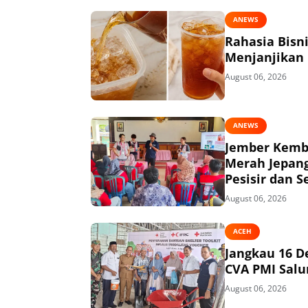
ANEWS
Rahasia Bisn
Menjanjikan
August 06, 2026
ANEWS
Jember Kemba
Merah Jepang
Pesisir dan S
August 06, 2026
ACEH
Jangkau 16 D
CVA PMI Salur
August 06, 2026