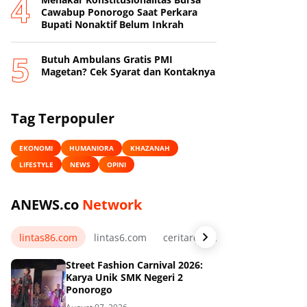
Cawabup Ponorogo Saat Perkara
Bupati Nonaktif Belum Inkrah
Butuh Ambulans Gratis PMI
Magetan? Cek Syarat dan Kontaknya
Tag Terpopuler
EKONOMI
HUMANIORA
KHAZANAH
LIFESTYLE
NEWS
OPINI
ANEWS.co
Network
lintas86.com
lintas6.com
ceritarelawan.my.id
Street Fashion Carnival 2026:
Karya Unik SMK Negeri 2
Ponorogo