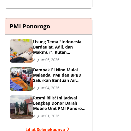
PMI Ponorogo
Usung Tema "Indonesia
Berdaulat, Adil, dan
Makmur", Rutan
Ponorogo Gelar Donor
August 06, 2026
Darah Kemanusiaan
Sambut HUT RI ke-81
Dampak El Nino Mulai
Melanda, PMI dan BPBD
Salurkan Bantuan Air
Bersih ke Desa Terdampak
August 04, 2026
di Ponorogo
Resmi Rilis! Ini Jadwal
Lengkap Donor Darah
Mobile Unit PMI Ponorogo
Agustus 2026
August 01, 2026
Lihat Selengkapnya