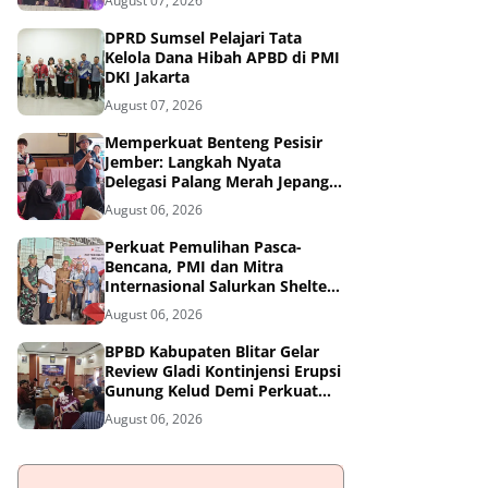
August 07, 2026
DPRD Sumsel Pelajari Tata
Kelola Dana Hibah APBD di PMI
DKI Jakarta
August 07, 2026
Memperkuat Benteng Pesisir
Jember: Langkah Nyata
Delegasi Palang Merah Jepang
Dampingi Relawan dan Sekolah
August 06, 2026
Tangguh Bencana
Perkuat Pemulihan Pasca-
Bencana, PMI dan Mitra
Internasional Salurkan Shelter
Toolkit untuk 1.200 Keluarga di
August 06, 2026
Aceh Utara
BPBD Kabupaten Blitar Gelar
Review Gladi Kontinjensi Erupsi
Gunung Kelud Demi Perkuat
Mitigasi Bencana
August 06, 2026