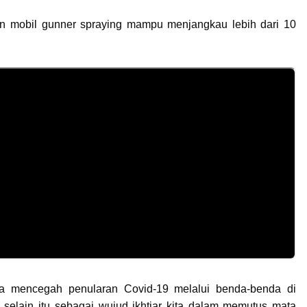
n mobil gunner spraying mampu menjangkau lebih dari 10
na mencegah penularan Covid-19 melalui benda-benda di
 selain itu
sebagai wujud ikhtiar kita dalam memutus mata