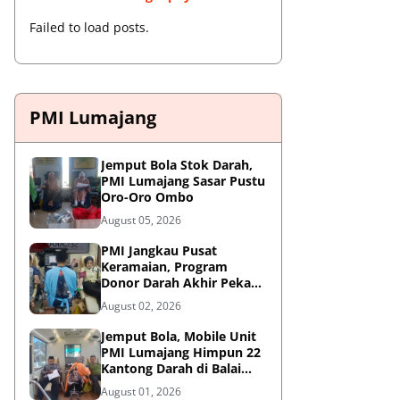
Failed to load posts.
PMI Lumajang
Jemput Bola Stok Darah,
PMI Lumajang Sasar Pustu
Oro-Oro Ombo
August 05, 2026
PMI Jangkau Pusat
Keramaian, Program
Donor Darah Akhir Pekan
di GM Plaza Lumajang
August 02, 2026
Disambut Antusias
Jemput Bola, Mobile Unit
PMI Lumajang Himpun 22
Kantong Darah di Balai
Desa Jatirejo Kunir
August 01, 2026