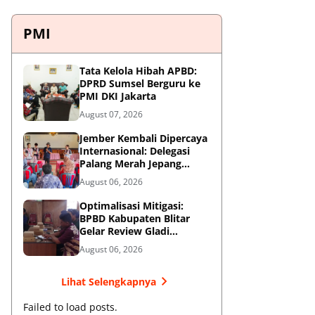
PMI
Tata Kelola Hibah APBD:
DPRD Sumsel Berguru ke
PMI DKI Jakarta
August 07, 2026
Jember Kembali Dipercaya
Internasional: Delegasi
Palang Merah Jepang
Perkuat Kesiapsiagaan
August 06, 2026
Bencana di Kawasan
Pesisir dan Sekolah
Optimalisasi Mitigasi:
BPBD Kabupaten Blitar
Gelar Review Gladi
Kontinjensi Erupsi Gunung
August 06, 2026
Kelud
Lihat Selengkapnya
Failed to load posts.