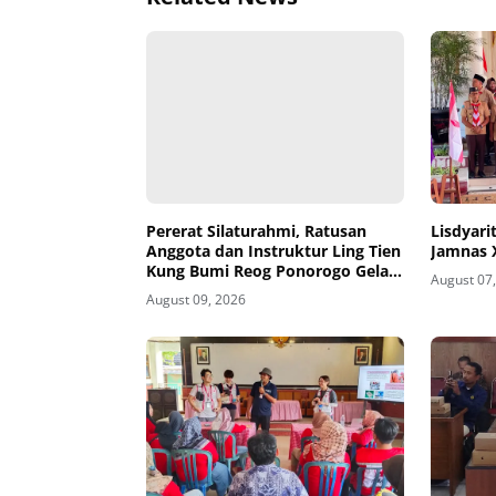
Pererat Silaturahmi, Ratusan
Lisdyari
Anggota dan Instruktur Ling Tien
Jamnas 
Kung Bumi Reog Ponorogo Gelar
August 07
Latihan Bersama di Embung
August 09, 2026
Pakel