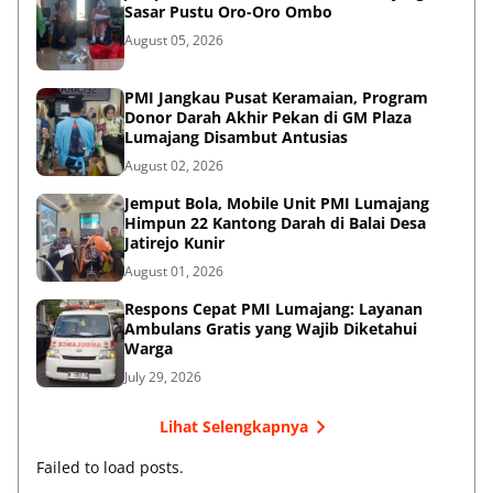
Sasar Pustu Oro-Oro Ombo
August 05, 2026
PMI Jangkau Pusat Keramaian, Program
Donor Darah Akhir Pekan di GM Plaza
Lumajang Disambut Antusias
August 02, 2026
Jemput Bola, Mobile Unit PMI Lumajang
Himpun 22 Kantong Darah di Balai Desa
Jatirejo Kunir
August 01, 2026
Respons Cepat PMI Lumajang: Layanan
Ambulans Gratis yang Wajib Diketahui
Warga
July 29, 2026
Lihat Selengkapnya
Failed to load posts.