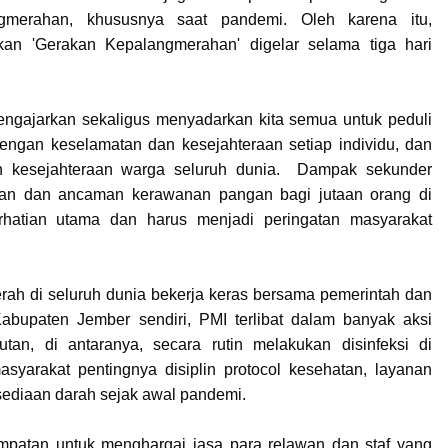
angmerahan, khususnya saat pandemi. Oleh karena itu,
kan 'Gerakan Kepalangmerahan' digelar selama tiga hari
gajarkan sekaligus menyadarkan kita semua untuk peduli
dengan keselamatan dan kesejahteraan setiap individu, dan
n kesejahteraan warga seluruh dunia. Dampak sekunder
inan dan ancaman kerawanan pangan bagi jutaan orang di
erhatian utama dan harus menjadi peringatan masyarakat
ah di seluruh dunia bekerja keras bersama pemerintah dan
bupaten Jember sendiri, PMI terlibat dalam banyak aksi
an, di antaranya, secara rutin melakukan disinfeksi di
yarakat pentingnya disiplin protocol kesehatan, layanan
rsediaan darah sejak awal pandemi.
empatan untuk menghargai jasa para relawan dan staf yang