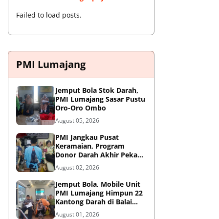
Failed to load posts.
PMI Lumajang
Jemput Bola Stok Darah,
PMI Lumajang Sasar Pustu
Oro-Oro Ombo
August 05, 2026
PMI Jangkau Pusat
Keramaian, Program
Donor Darah Akhir Pekan
di GM Plaza Lumajang
August 02, 2026
Disambut Antusias
Jemput Bola, Mobile Unit
PMI Lumajang Himpun 22
Kantong Darah di Balai
Desa Jatirejo Kunir
August 01, 2026