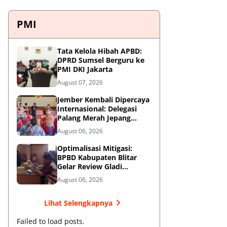
PMI
Tata Kelola Hibah APBD:
DPRD Sumsel Berguru ke
PMI DKI Jakarta
August 07, 2026
Jember Kembali Dipercaya
Internasional: Delegasi
Palang Merah Jepang
Perkuat Kesiapsiagaan
August 06, 2026
Bencana di Kawasan
Pesisir dan Sekolah
Optimalisasi Mitigasi:
BPBD Kabupaten Blitar
Gelar Review Gladi
Kontinjensi Erupsi Gunung
August 06, 2026
Kelud
Lihat Selengkapnya
Failed to load posts.