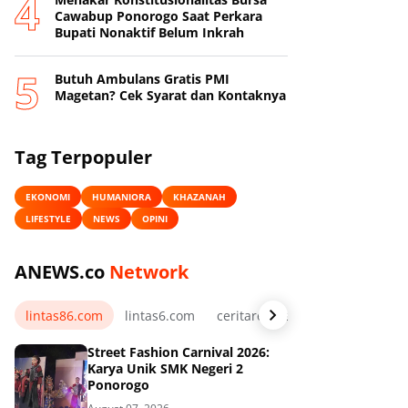
Cawabup Ponorogo Saat Perkara
Bupati Nonaktif Belum Inkrah
Butuh Ambulans Gratis PMI
Magetan? Cek Syarat dan Kontaknya
Tag Terpopuler
EKONOMI
HUMANIORA
KHAZANAH
LIFESTYLE
NEWS
OPINI
ANEWS.co
Network
lintas86.com
lintas6.com
ceritarelawan.my.id
Street Fashion Carnival 2026:
Karya Unik SMK Negeri 2
Ponorogo