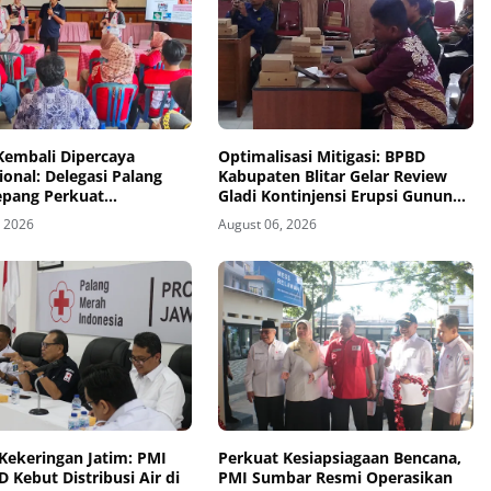
Kembali Dipercaya
Optimalisasi Mitigasi: BPBD
ional: Delegasi Palang
Kabupaten Blitar Gelar Review
epang Perkuat
Gladi Kontinjensi Erupsi Gunung
agaan Bencana di
Kelud
, 2026
August 06, 2026
 Pesisir dan Sekolah
Kekeringan Jatim: PMI
Perkuat Kesiapsiagaan Bencana,
 Kebut Distribusi Air di
PMI Sumbar Resmi Operasikan