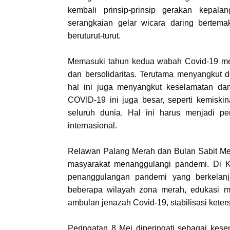
kembali prinsip-prinsip gerakan kepal
serangkaian gelar wicara daring bertema
beruturut-turut.
Memasuki tahun kedua wabah Covid-19 men
dan bersolidaritas. Terutama menyangkut 
hal ini juga menyangkut keselamatan da
COVID-19 ini juga besar, seperti kemisk
seluruh dunia. Hal ini harus menjadi p
internasional.
Relawan Palang Merah dan Bulan Sabit Mer
masyarakat menanggulangi pandemi. Di Ka
penanggulangan pandemi yang berkelanjut
beberapa wilayah zona merah, edukasi mas
ambulan jenazah Covid-19, stabilisasi kete
Peringatan 8 Mei diperingati sebagai kes