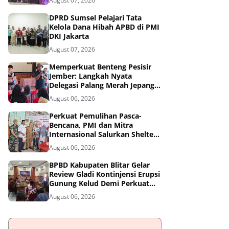
August 07, 2026
DPRD Sumsel Pelajari Tata
Kelola Dana Hibah APBD di PMI
DKI Jakarta
August 07, 2026
Memperkuat Benteng Pesisir
Jember: Langkah Nyata
Delegasi Palang Merah Jepang
Dampingi Relawan dan Sekolah
August 06, 2026
Tangguh Bencana
Perkuat Pemulihan Pasca-
Bencana, PMI dan Mitra
Internasional Salurkan Shelter
Toolkit untuk 1.200 Keluarga di
August 06, 2026
Aceh Utara
BPBD Kabupaten Blitar Gelar
Review Gladi Kontinjensi Erupsi
Gunung Kelud Demi Perkuat
Mitigasi Bencana
August 06, 2026