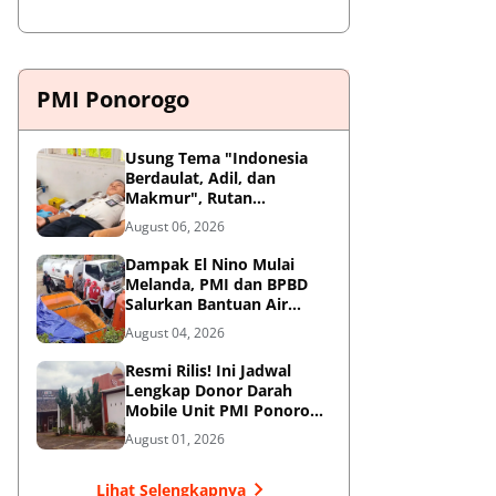
PMI Ponorogo
Usung Tema "Indonesia
Berdaulat, Adil, dan
Makmur", Rutan
Ponorogo Gelar Donor
August 06, 2026
Darah Kemanusiaan
Sambut HUT RI ke-81
Dampak El Nino Mulai
Melanda, PMI dan BPBD
Salurkan Bantuan Air
Bersih ke Desa Terdampak
August 04, 2026
di Ponorogo
Resmi Rilis! Ini Jadwal
Lengkap Donor Darah
Mobile Unit PMI Ponorogo
Agustus 2026
August 01, 2026
Lihat Selengkapnya