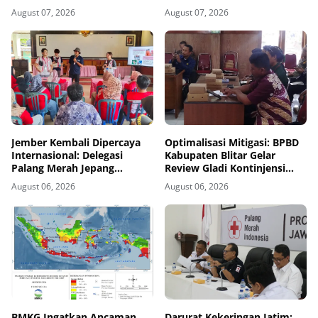
August 07, 2026
August 07, 2026
Jember Kembali Dipercaya
Optimalisasi Mitigasi: BPBD
Internasional: Delegasi
Kabupaten Blitar Gelar
Palang Merah Jepang
Review Gladi Kontinjensi
Perkuat Kesiapsiagaan
Erupsi Gunung Kelud
August 06, 2026
August 06, 2026
Bencana di Kawasan Pesisir
dan Sekolah
BMKG Ingatkan Ancaman
Darurat Kekeringan Jatim: