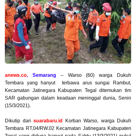
anews.co
, Semarang
– Warso (60) warga Dukuh
Tembara yang hanyut terbawa arus sungai Rambut,
Kecamatan Jatinegara Kabupaten Tegal ditemukan tim
SAR gabungan dalam keadaan meninggal dunia, Senin
(15/3/2021).
Dikutip dari
suarabaru.id
Korban Warso, warga Dukuh
Tembara RT.04/RW.02 Kecamatan Jatinegara Kabupaten
Tegal yang diduga hanyut pada Sabtu (13/3/2021) pukul