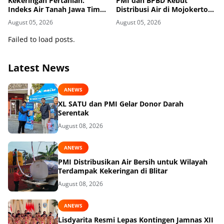
Kekeringan Pertanian:
PMI dan BPBD Kebut
Indeks Air Tanah Jawa Timur
Distribusi Air di Mojokerto-
Agustus 2026 Masuk
Pasuruan
August 05, 2026
August 05, 2026
Kategori Kurang
Failed to load posts.
Latest News
ANEWS
XL SATU dan PMI Gelar Donor Darah
Serentak
August 08, 2026
ANEWS
PMI Distribusikan Air Bersih untuk Wilayah
Terdampak Kekeringan di Blitar
August 08, 2026
ANEWS
Lisdyarita Resmi Lepas Kontingen Jamnas XII