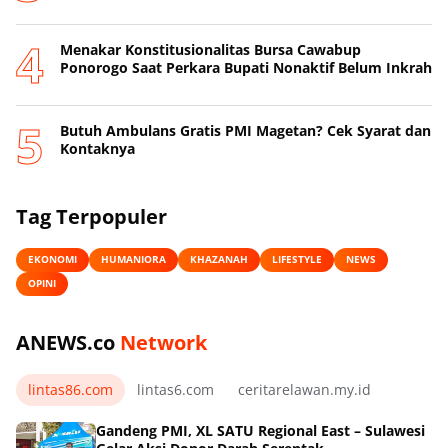
Menakar Konstitusionalitas Bursa Cawabup
Ponorogo Saat Perkara Bupati Nonaktif Belum Inkrah
Butuh Ambulans Gratis PMI Magetan? Cek Syarat dan
Kontaknya
Tag Terpopuler
EKONOMI
HUMANIORA
KHAZANAH
LIFESTYLE
NEWS
OPINI
ANEWS.co
Network
lintas86.com
lintas6.com
ceritarelawan.my.id
Gandeng PMI, XL SATU Regional East – Sulawesi