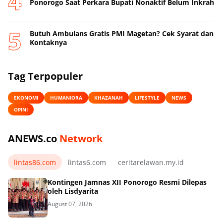
Ponorogo Saat Perkara Bupati Nonaktif Belum Inkrah
Butuh Ambulans Gratis PMI Magetan? Cek Syarat dan
Kontaknya
Tag Terpopuler
EKONOMI
HUMANIORA
KHAZANAH
LIFESTYLE
NEWS
OPINI
ANEWS.co
Network
lintas86.com
lintas6.com
ceritarelawan.my.id
Kontingen Jamnas XII Ponorogo Resmi Dilepas
oleh Lisdyarita
August 07, 2026