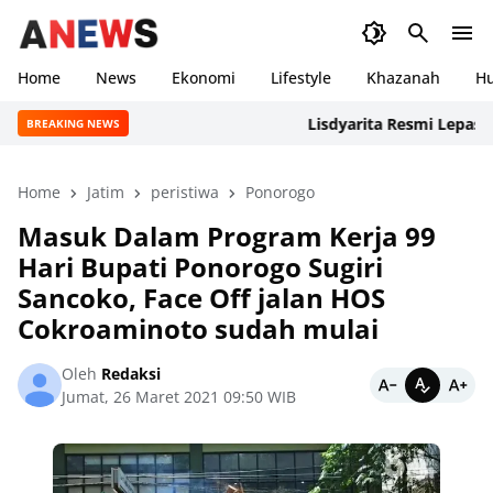
Home
News
Ekonomi
Lifestyle
Khazanah
H
Lisdyarita Resmi Lepas Kont
BREAKING NEWS
Home
Jatim
peristiwa
Ponorogo
Masuk Dalam Program Kerja 99
Hari Bupati Ponorogo Sugiri
Sancoko, Face Off jalan HOS
Cokroaminoto sudah mulai
Oleh
Redaksi
Jumat, 26 Maret 2021 09:50 WIB