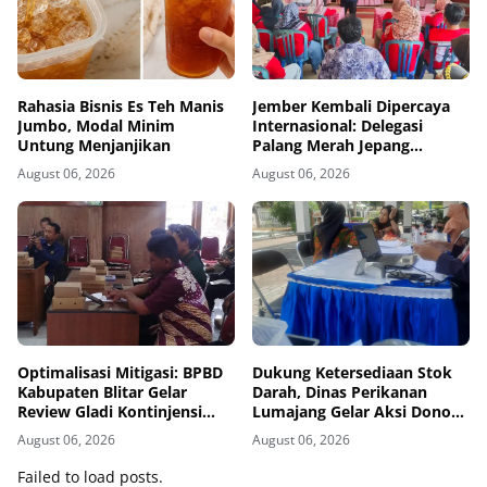
Rahasia Bisnis Es Teh Manis
Jember Kembali Dipercaya
Jumbo, Modal Minim
Internasional: Delegasi
Untung Menjanjikan
Palang Merah Jepang
Perkuat Kesiapsiagaan
August 06, 2026
August 06, 2026
Bencana di Kawasan Pesisir
dan Sekolah
Optimalisasi Mitigasi: BPBD
Dukung Ketersediaan Stok
Kabupaten Blitar Gelar
Darah, Dinas Perikanan
Review Gladi Kontinjensi
Lumajang Gelar Aksi Donor
Erupsi Gunung Kelud
Darah
August 06, 2026
August 06, 2026
Failed to load posts.