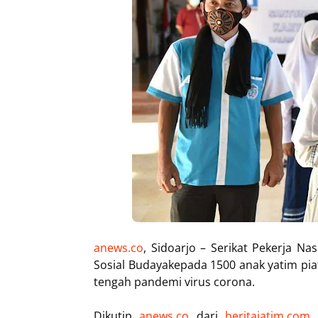
anews.co
, Sidoarjo – Serikat Pekerja Na
Sosial Budayakepada 1500 anak yatim piat
tengah pandemi virus corona.
Dikutip
anews.co
dari
beritajatim.com
b