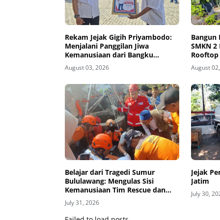
Rekam Jejak Gigih Priyambodo:
Bangun 
Menjalani Panggilan Jiwa
SMKN 2 
Kemanusiaan dari Bangku
Rooftop
Sekolah hingga Purna Tugas di
Pangan
August 03, 2026
August 02
PMI
Belajar dari Tragedi Sumur
Jejak P
Bululawang: Mengulas Sisi
Jatim
Kemanusiaan Tim Rescue dan
July 30, 2
Pentingnya Amankan Sumur
July 31, 2026
Aktif di Permukiman
Failed to load posts.