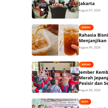
Jakarta
August 07, 2026
ANEWS
Rahasia Bisn
Menjanjikan
August 06, 2026
ANEWS
Jember Kemba
Merah Jepang
Pesisir dan S
August 06, 2026
ACEH