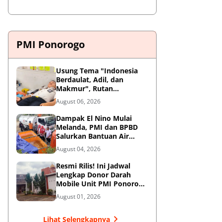
PMI Ponorogo
Usung Tema "Indonesia
Berdaulat, Adil, dan
Makmur", Rutan
Ponorogo Gelar Donor
August 06, 2026
Darah Kemanusiaan
Sambut HUT RI ke-81
Dampak El Nino Mulai
Melanda, PMI dan BPBD
Salurkan Bantuan Air
Bersih ke Desa Terdampak
August 04, 2026
di Ponorogo
Resmi Rilis! Ini Jadwal
Lengkap Donor Darah
Mobile Unit PMI Ponorogo
Agustus 2026
August 01, 2026
Lihat Selengkapnya