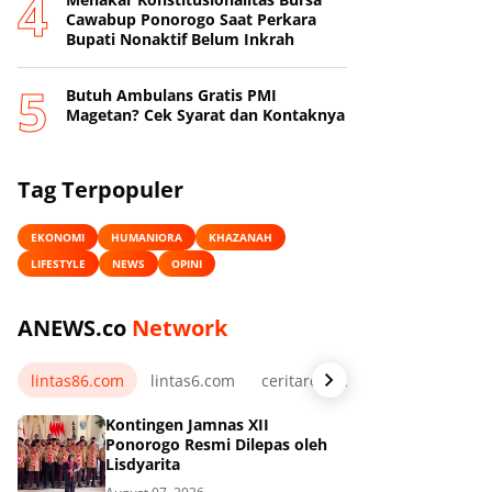
Cawabup Ponorogo Saat Perkara
Bupati Nonaktif Belum Inkrah
Butuh Ambulans Gratis PMI
Magetan? Cek Syarat dan Kontaknya
Tag Terpopuler
EKONOMI
HUMANIORA
KHAZANAH
LIFESTYLE
NEWS
OPINI
ANEWS.co
Network
lintas86.com
lintas6.com
ceritarelawan.my.id
Kontingen Jamnas XII
Ponorogo Resmi Dilepas oleh
Lisdyarita