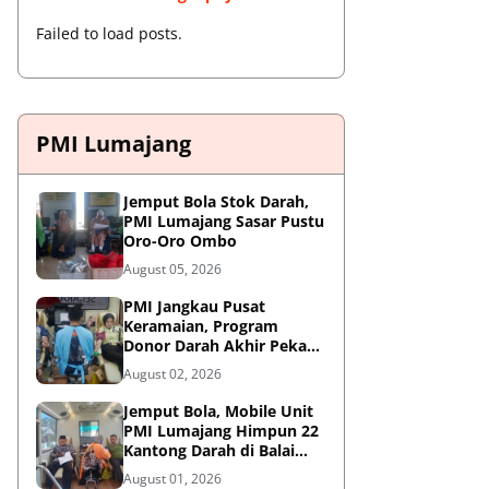
Failed to load posts.
PMI Lumajang
Jemput Bola Stok Darah,
PMI Lumajang Sasar Pustu
Oro-Oro Ombo
August 05, 2026
PMI Jangkau Pusat
Keramaian, Program
Donor Darah Akhir Pekan
di GM Plaza Lumajang
August 02, 2026
Disambut Antusias
Jemput Bola, Mobile Unit
PMI Lumajang Himpun 22
Kantong Darah di Balai
Desa Jatirejo Kunir
August 01, 2026