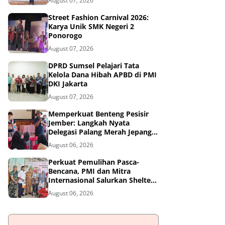
August 07, 2026
Street Fashion Carnival 2026:
Karya Unik SMK Negeri 2
Ponorogo
August 07, 2026
DPRD Sumsel Pelajari Tata
Kelola Dana Hibah APBD di PMI
DKI Jakarta
August 07, 2026
Memperkuat Benteng Pesisir
Jember: Langkah Nyata
Delegasi Palang Merah Jepang
Dampingi Relawan dan Sekolah
August 06, 2026
Tangguh Bencana
Perkuat Pemulihan Pasca-
Bencana, PMI dan Mitra
Internasional Salurkan Shelter
Toolkit untuk 1.200 Keluarga di
August 06, 2026
Aceh Utara