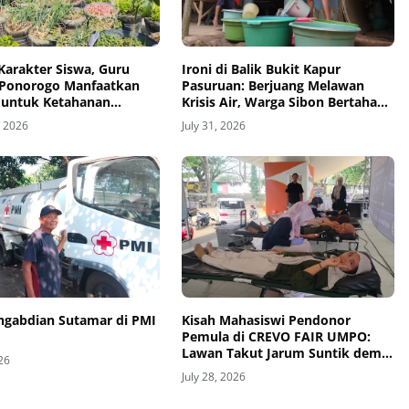
Karakter Siswa, Guru
Ironi di Balik Bukit Kapur
Ponorogo Manfaatkan
Pasuruan: Berjuang Melawan
 untuk Ketahanan
Krisis Air, Warga Sibon Bertahan
Hidup Lewat Selang
, 2026
July 31, 2026
Kemanusiaan
engabdian Sutamar di PMI
Kisah Mahasiswi Pendonor
Pemula di CREVO FAIR UMPO:
Lawan Takut Jarum Suntik demi
026
Kemanusiaan
July 28, 2026