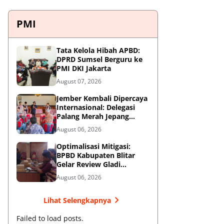
PMI
Tata Kelola Hibah APBD:
DPRD Sumsel Berguru ke
PMI DKI Jakarta
August 07, 2026
Jember Kembali Dipercaya
Internasional: Delegasi
Palang Merah Jepang
Perkuat Kesiapsiagaan
August 06, 2026
Bencana di Kawasan
Pesisir dan Sekolah
Optimalisasi Mitigasi:
BPBD Kabupaten Blitar
Gelar Review Gladi
Kontinjensi Erupsi Gunung
August 06, 2026
Kelud
Lihat Selengkapnya
Failed to load posts.