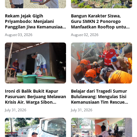
Rekam Jejak Gigih
Bangun Karakter Siswa,
Priyambodo: Menjalani
Guru SMKN 2 Ponorogo
Panggilan Jiwa Kemanusiaan
Manfaatkan Rooftop untuk
dari Bangku Sekolah hingga
Ketahanan Pangan
August 03, 2026
August 02, 2026
Purna Tugas di PMI
Ironi di Balik Bukit Kapur
Belajar dari Tragedi Sumur
Pasuruan: Berjuang Melawan
Bululawang: Mengulas Sisi
Krisis Air, Warga Sibon
Kemanusiaan Tim Rescue
Bertahan Hidup Lewat
dan Pentingnya Amankan
July 31, 2026
July 31, 2026
Selang Kemanusiaan
Sumur Aktif di Permukiman