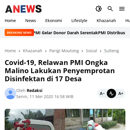
Home
News
Ekonomi
Lifestyle
Khazanah
H
L SATU dan PMI Gelar Donor Darah Serentak
PMI Distribusikan Ai
BREAKING NEWS
Home
Khazanah
Parigi Moutong
Sosial
Sulteng
Covid-19, Relawan PMI Ongka
Malino Lakukan Penyemprotan
Disinfektan di 17 Desa
Oleh
Redaksi
Senin, 11 Mei 2020 16:58 WIB