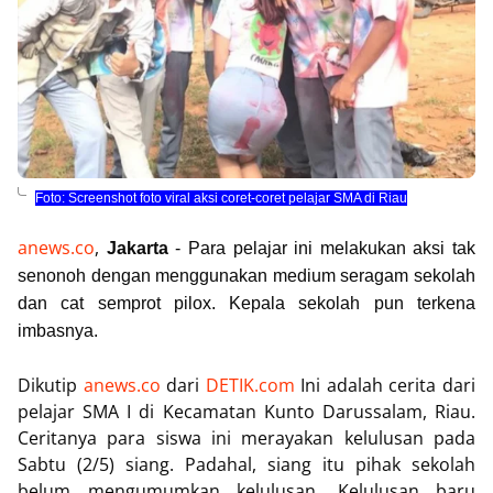
Foto: Screenshot foto viral aksi coret-coret pelajar SMA di Riau
anews.co
,
Jakarta
-
Para pelajar ini melakukan aksi tak
senonoh dengan menggunakan medium seragam sekolah
dan cat semprot pilox. Kepala sekolah pun terkena
imbasnya.
Dikutip
anews.co
dari
DETIK.com
Ini adalah cerita dari
pelajar SMA I di Kecamatan Kunto Darussalam, Riau.
Ceritanya para siswa ini merayakan kelulusan pada
Sabtu (2/5) siang. Padahal, siang itu pihak sekolah
belum mengumumkan kelulusan. Kelulusan baru