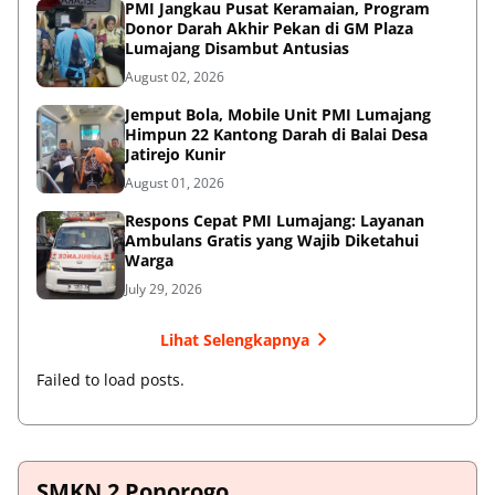
PMI Jangkau Pusat Keramaian, Program
Donor Darah Akhir Pekan di GM Plaza
Lumajang Disambut Antusias
August 02, 2026
Jemput Bola, Mobile Unit PMI Lumajang
Himpun 22 Kantong Darah di Balai Desa
Jatirejo Kunir
August 01, 2026
Respons Cepat PMI Lumajang: Layanan
Ambulans Gratis yang Wajib Diketahui
Warga
July 29, 2026
Lihat Selengkapnya
Failed to load posts.
SMKN 2 Ponorogo