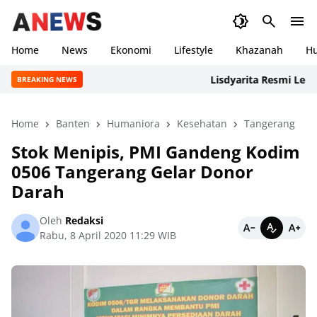
Home
News
Ekonomi
Lifestyle
Khazanah
H
Lisdyarita Resmi Lepas Ko
BREAKING NEWS
Home
Banten
Humaniora
Kesehatan
Tangerang
Stok Menipis, PMI Gandeng Kodim
0506 Tangerang Gelar Donor
Darah
Oleh
Redaksi
Rabu, 8 April 2020 11:29 WIB