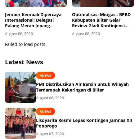
Jember Kembali Dipercaya
Optimalisasi Mitigasi: BPBD
Internasional: Delegasi
Kabupaten Blitar Gelar
Palang Merah Jepang
Review Gladi Kontinjensi
Perkuat Kesiapsiagaan
Erupsi Gunung Kelud
August 06, 2026
August 06, 2026
Bencana di Kawasan Pesisir
dan Sekolah
Failed to load posts.
Latest News
ANEWS
PMI Distribusikan Air Bersih untuk Wilayah
Terdampak Kekeringan di Blitar
August 08, 2026
ANEWS
Lisdyarita Resmi Lepas Kontingen Jamnas XII
Ponorogo
August 07, 2026