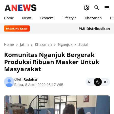
Home
News
Ekonomi
Lifestyle
Khazanah
H
PMI Distribusikan Air Be
BREAKING NEWS
Home
Jatim
Khazanah
Nganjuk
Sosial
Komunitas Nganjuk Bergerak
Produksi Ribuan Masker Untuk
Masyarakat
Oleh
Redaksi
Rabu, 8 April 2020 05:17 WIB