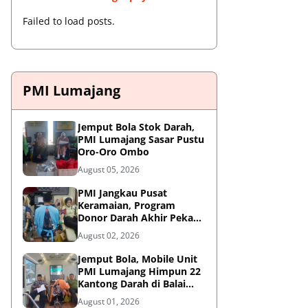
Failed to load posts.
PMI Lumajang
Jemput Bola Stok Darah,
PMI Lumajang Sasar Pustu
Oro-Oro Ombo
August 05, 2026
PMI Jangkau Pusat
Keramaian, Program
Donor Darah Akhir Pekan
di GM Plaza Lumajang
August 02, 2026
Disambut Antusias
Jemput Bola, Mobile Unit
PMI Lumajang Himpun 22
Kantong Darah di Balai
Desa Jatirejo Kunir
August 01, 2026