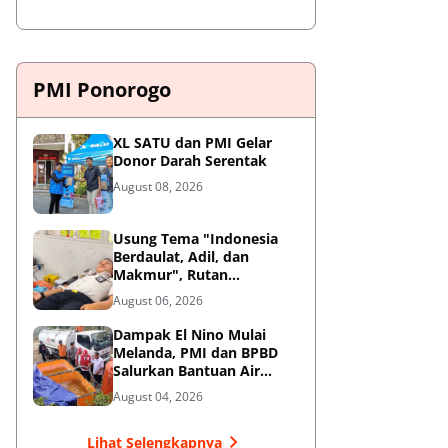
PMI Ponorogo
XL SATU dan PMI Gelar
Donor Darah Serentak
August 08, 2026
Usung Tema "Indonesia
Berdaulat, Adil, dan
Makmur", Rutan
Ponorogo Gelar Donor
August 06, 2026
Darah Kemanusiaan
Sambut HUT RI ke-81
Dampak El Nino Mulai
Melanda, PMI dan BPBD
Salurkan Bantuan Air
Bersih ke Desa Terdampak
August 04, 2026
di Ponorogo
Lihat Selengkapnya