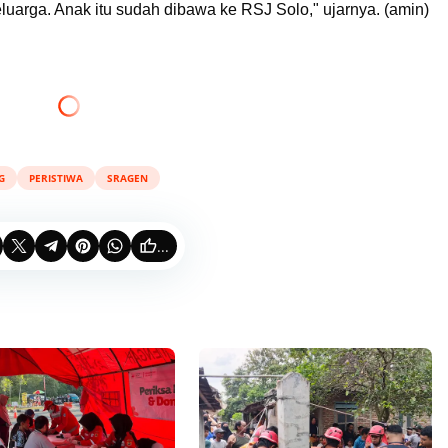
uarga. Anak itu sudah dibawa ke RSJ Solo," ujarnya. (amin)
G
PERISTIWA
SRAGEN
...