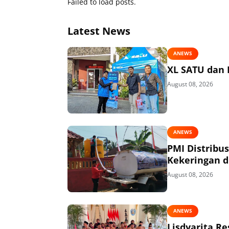
Failed to load posts.
Latest News
ANEWS
XL SATU dan 
August 08, 2026
ANEWS
PMI Distribu
Kekeringan di
August 08, 2026
ANEWS
Lisdyarita R