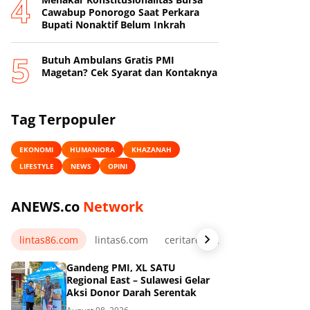
Cawabup Ponorogo Saat Perkara
Bupati Nonaktif Belum Inkrah
Butuh Ambulans Gratis PMI
Magetan? Cek Syarat dan Kontaknya
Tag Terpopuler
EKONOMI
HUMANIORA
KHAZANAH
LIFESTYLE
NEWS
OPINI
ANEWS.co
Network
lintas86.com
lintas6.com
ceritarelawan.my.id
Gandeng PMI, XL SATU
Regional East – Sulawesi Gelar
Aksi Donor Darah Serentak