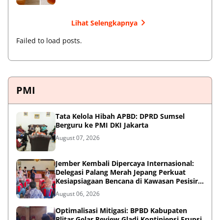
Lihat Selengkapnya
Failed to load posts.
PMI
Tata Kelola Hibah APBD: DPRD Sumsel
Berguru ke PMI DKI Jakarta
August 07, 2026
Jember Kembali Dipercaya Internasional:
Delegasi Palang Merah Jepang Perkuat
Kesiapsiagaan Bencana di Kawasan Pesisir
dan Sekolah
August 06, 2026
Optimalisasi Mitigasi: BPBD Kabupaten
Blitar Gelar Review Gladi Kontinjensi Erupsi