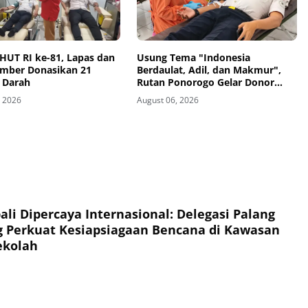
HUT RI ke-81, Lapas dan
Usung Tema "Indonesia
ember Donasikan 21
Berdaulat, Adil, dan Makmur",
 Darah
Rutan Ponorogo Gelar Donor
Darah Kemanusiaan Sambut HUT
, 2026
August 06, 2026
RI ke-81
li Dipercaya Internasional: Delegasi Palang
 Perkuat Kesiapsiagaan Bencana di Kawasan
ekolah