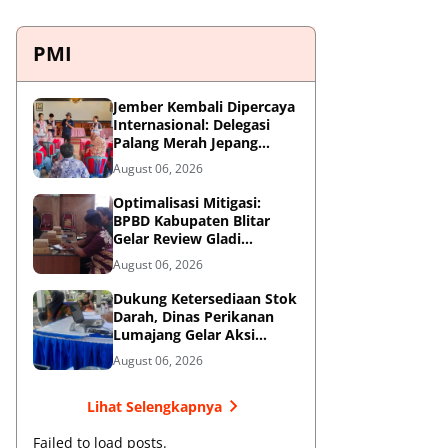
PMI
Jember Kembali Dipercaya
Internasional: Delegasi
Palang Merah Jepang
Perkuat Kesiapsiagaan
August 06, 2026
Bencana di Kawasan
Pesisir dan Sekolah
Optimalisasi Mitigasi:
BPBD Kabupaten Blitar
Gelar Review Gladi
Kontinjensi Erupsi Gunung
August 06, 2026
Kelud
Dukung Ketersediaan Stok
Darah, Dinas Perikanan
Lumajang Gelar Aksi
Donor Darah
August 06, 2026
Lihat Selengkapnya
Failed to load posts.