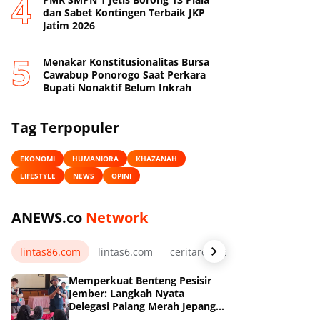
dan Sabet Kontingen Terbaik JKP
Jatim 2026
Menakar Konstitusionalitas Bursa
Cawabup Ponorogo Saat Perkara
Bupati Nonaktif Belum Inkrah
Tag Terpopuler
EKONOMI
HUMANIORA
KHAZANAH
LIFESTYLE
NEWS
OPINI
ANEWS.co
Network
lintas86.com
lintas6.com
ceritarelawan.my.id
Memperkuat Benteng Pesisir
Jember: Langkah Nyata
Delegasi Palang Merah Jepang
Dampingi Relawan dan Sekolah