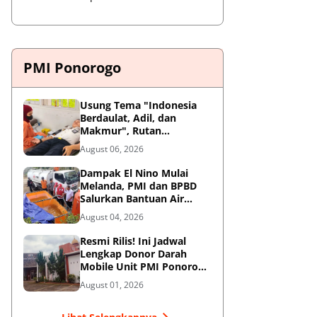
PMI Ponorogo
Usung Tema "Indonesia
Berdaulat, Adil, dan
Makmur", Rutan
Ponorogo Gelar Donor
August 06, 2026
Darah Kemanusiaan
Sambut HUT RI ke-81
Dampak El Nino Mulai
Melanda, PMI dan BPBD
Salurkan Bantuan Air
Bersih ke Desa Terdampak
August 04, 2026
di Ponorogo
Resmi Rilis! Ini Jadwal
Lengkap Donor Darah
Mobile Unit PMI Ponorogo
Agustus 2026
August 01, 2026