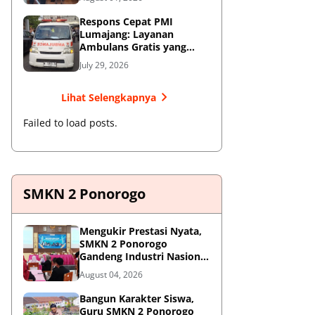
Respons Cepat PMI
Lumajang: Layanan
Ambulans Gratis yang
Wajib Diketahui Warga
July 29, 2026
Lihat Selengkapnya
Failed to load posts.
SMKN 2 Ponorogo
Mengukir Prestasi Nyata,
SMKN 2 Ponorogo
Gandeng Industri Nasional
Demi Sesuaikan
August 04, 2026
Kurikulum dengan
Kebutuhan Dunia Kerja
Bangun Karakter Siswa,
Guru SMKN 2 Ponorogo