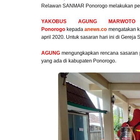
Relawan SANMAR Ponorogo melakukan peny
YAKOBUS AGUNG MARWOTO Ko
Ponorogo
kepada
anews.co
mengatakan ke
april 2020. Untuk sasaran hari ini di
Gereja S
AGUNG
mengungkapkan rencana sasaran 
yang ada di kabupaten Ponorogo.