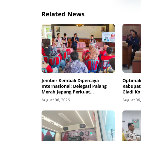
Related News
Jember Kembali Dipercaya
Optimali
Internasional: Delegasi Palang
Kabupate
Merah Jepang Perkuat
Gladi Ko
Kesiapsiagaan Bencana di
Kelud
August 06, 2026
August 06
Kawasan Pesisir dan Sekolah