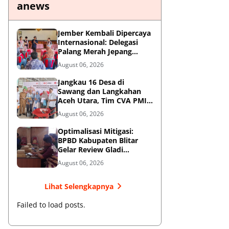
anews
Jember Kembali Dipercaya
Internasional: Delegasi
Palang Merah Jepang
Perkuat Kesiapsiagaan
August 06, 2026
Bencana di Kawasan
Pesisir dan Sekolah
Jangkau 16 Desa di
Sawang dan Langkahan
Aceh Utara, Tim CVA PMI
Salurkan 1.200 Paket
August 06, 2026
Shelter Toolkit
Optimalisasi Mitigasi:
BPBD Kabupaten Blitar
Gelar Review Gladi
Kontinjensi Erupsi Gunung
August 06, 2026
Kelud
Lihat Selengkapnya
Failed to load posts.