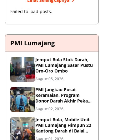
Lihat Selengkapnya
Failed to load posts.
PMI Lumajang
Jemput Bola Stok Darah,
PMI Lumajang Sasar Pustu
Oro-Oro Ombo
August 05, 2026
PMI Jangkau Pusat
Keramaian, Program
Donor Darah Akhir Pekan
di GM Plaza Lumajang
August 02, 2026
Disambut Antusias
Jemput Bola, Mobile Unit
PMI Lumajang Himpun 22
Kantong Darah di Balai
Desa Jatirejo Kunir
August 01, 2026