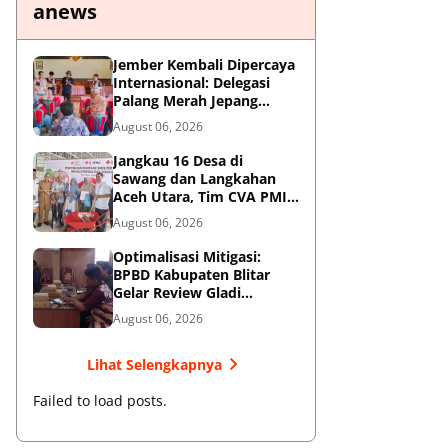
anews
Jember Kembali Dipercaya
Internasional: Delegasi
Palang Merah Jepang
Perkuat Kesiapsiagaan
August 06, 2026
Bencana di Kawasan
Pesisir dan Sekolah
Jangkau 16 Desa di
Sawang dan Langkahan
Aceh Utara, Tim CVA PMI
Salurkan 1.200 Paket
August 06, 2026
Shelter Toolkit
Optimalisasi Mitigasi:
BPBD Kabupaten Blitar
Gelar Review Gladi
Kontinjensi Erupsi Gunung
August 06, 2026
Kelud
Lihat Selengkapnya
Failed to load posts.