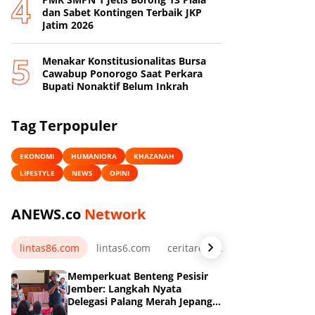
dan Sabet Kontingen Terbaik JKP
Jatim 2026
Menakar Konstitusionalitas Bursa
Cawabup Ponorogo Saat Perkara
Bupati Nonaktif Belum Inkrah
Tag Terpopuler
EKONOMI
HUMANIORA
KHAZANAH
LIFESTYLE
NEWS
OPINI
ANEWS.co
Network
lintas86.com
lintas6.com
ceritarelawan.my.id
Memperkuat Benteng Pesisir
Jember: Langkah Nyata
Delegasi Palang Merah Jepang
Dampingi Relawan dan Sekolah