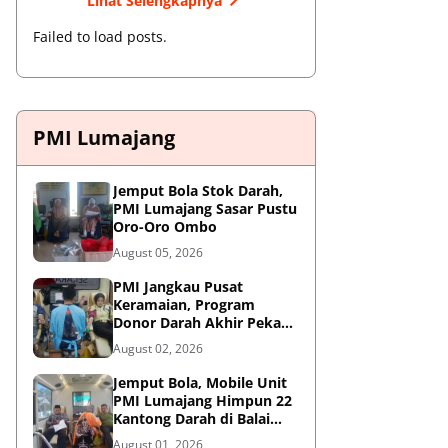
Lihat Selengkapnya
Failed to load posts.
PMI Lumajang
Jemput Bola Stok Darah,
PMI Lumajang Sasar Pustu
Oro-Oro Ombo
August 05, 2026
PMI Jangkau Pusat
Keramaian, Program
Donor Darah Akhir Pekan
di GM Plaza Lumajang
August 02, 2026
Disambut Antusias
Jemput Bola, Mobile Unit
PMI Lumajang Himpun 22
Kantong Darah di Balai
Desa Jatirejo Kunir
August 01, 2026