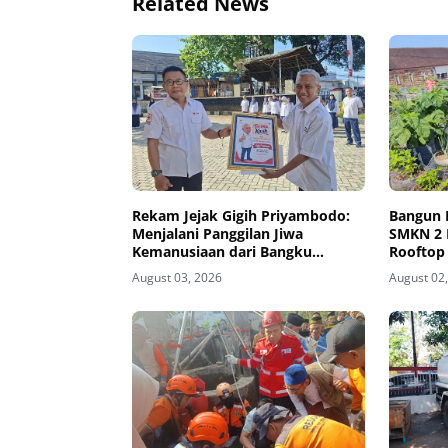
Related News
Rekam Jejak Gigih Priyambodo:
Bangun 
Menjalani Panggilan Jiwa
SMKN 2 
Kemanusiaan dari Bangku
Rooftop
Sekolah hingga Purna Tugas di
Pangan
August 03, 2026
August 02
PMI