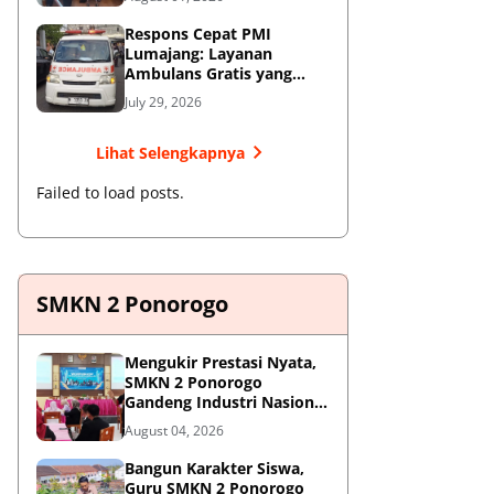
Respons Cepat PMI
Lumajang: Layanan
Ambulans Gratis yang
Wajib Diketahui Warga
July 29, 2026
Lihat Selengkapnya
Failed to load posts.
SMKN 2 Ponorogo
Mengukir Prestasi Nyata,
SMKN 2 Ponorogo
Gandeng Industri Nasional
Demi Sesuaikan
August 04, 2026
Kurikulum dengan
Kebutuhan Dunia Kerja
Bangun Karakter Siswa,
Guru SMKN 2 Ponorogo