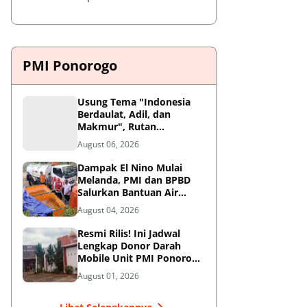
PMI Ponorogo
Usung Tema "Indonesia
Berdaulat, Adil, dan
Makmur", Rutan
Ponorogo Gelar Donor
August 06, 2026
Darah Kemanusiaan
Sambut HUT RI ke-81
Dampak El Nino Mulai
Melanda, PMI dan BPBD
Salurkan Bantuan Air
Bersih ke Desa Terdampak
August 04, 2026
di Ponorogo
Resmi Rilis! Ini Jadwal
Lengkap Donor Darah
Mobile Unit PMI Ponorogo
Agustus 2026
August 01, 2026