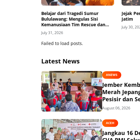
Belajar dari Tragedi Sumur
Jejak P
Bululawang: Mengulas Sisi
Jatim
Kemanusiaan Tim Rescue dan
July 30, 2
Pentingnya Amankan Sumur
July 31, 2026
Aktif di Permukiman
Failed to load posts.
Latest News
ANEWS
Jember Kemba
Merah Jepang
Pesisir dan S
August 06, 2026
ACEH
Jangkau 16 D
CVA PMI Salur