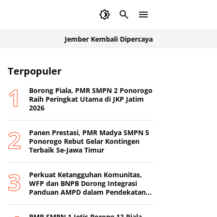
Jember Kembali Dipercaya Internasional: Delegasi Pala
Terpopuler
Borong Piala, PMR SMPN 2 Ponorogo
Raih Peringkat Utama di JKP Jatim
2026
Panen Prestasi, PMR Madya SMPN 5
Ponorogo Rebut Gelar Kontingen
Terbaik Se-Jawa Timur
Perkuat Ketangguhan Komunitas,
WFP dan BNPB Dorong Integrasi
Panduan AMPD dalam Pendekatan
Destana
PMR SMPN 1 Jetis Borong 13 Piala