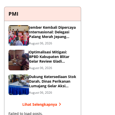
PMI
Jember Kembali Dipercaya
Internasional: Delegasi
Palang Merah Jepang
Perkuat Kesiapsiagaan
August 06, 2026
Bencana di Kawasan
Pesisir dan Sekolah
Optimalisasi Mitigasi:
BPBD Kabupaten Blitar
Gelar Review Gladi
Kontinjensi Erupsi Gunung
August 06, 2026
Kelud
Dukung Ketersediaan Stok
Darah, Dinas Perikanan
Lumajang Gelar Aksi
Donor Darah
August 06, 2026
Lihat Selengkapnya
Failed to load posts.