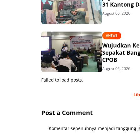
31 Kantong D
August 06, 2026
ANEWS
Wujudkan Kem
Sepakat Bang
CPOB
August 06, 2026
Failed to load posts.
Li
Post a Comment
Komentar sepenuhnya menjadi tanggung ja