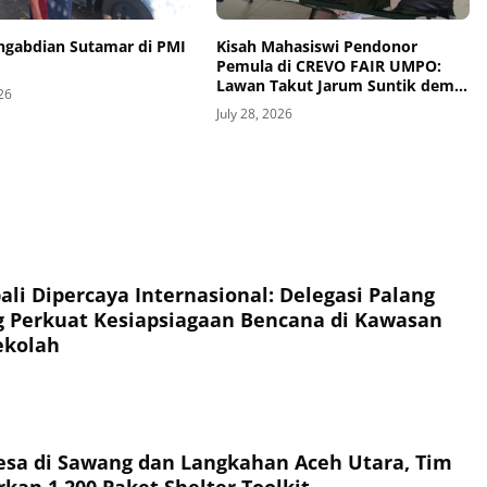
engabdian Sutamar di PMI
Kisah Mahasiswi Pendonor
Pemula di CREVO FAIR UMPO:
Lawan Takut Jarum Suntik demi
026
Kemanusiaan
July 28, 2026
li Dipercaya Internasional: Delegasi Palang
 Perkuat Kesiapsiagaan Bencana di Kawasan
ekolah
esa di Sawang dan Langkahan Aceh Utara, Tim
kan 1.200 Paket Shelter Toolkit