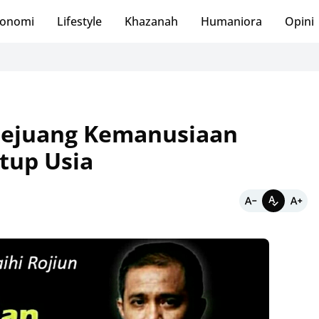
onomi
Lifestyle
Khazanah
Humaniora
Opini
Pejuang Kemanusiaan
utup Usia