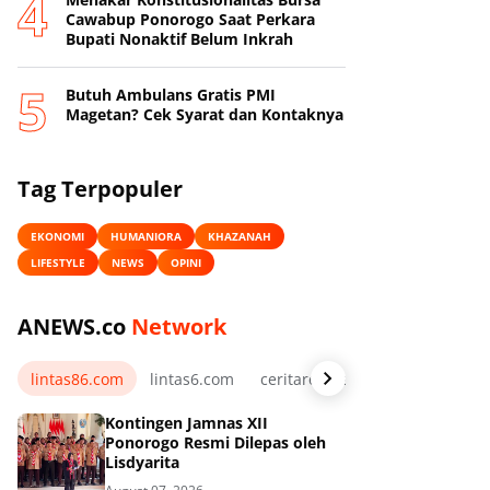
Cawabup Ponorogo Saat Perkara
Bupati Nonaktif Belum Inkrah
Butuh Ambulans Gratis PMI
Magetan? Cek Syarat dan Kontaknya
Tag Terpopuler
EKONOMI
HUMANIORA
KHAZANAH
LIFESTYLE
NEWS
OPINI
ANEWS.co
Network
lintas86.com
lintas6.com
ceritarelawan.my.id
Kontingen Jamnas XII
Ponorogo Resmi Dilepas oleh
Lisdyarita