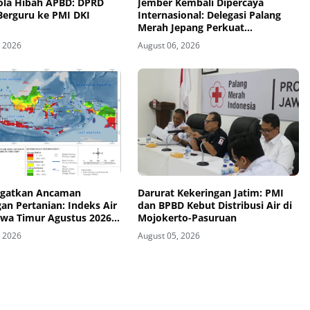
lola Hibah APBD: DPRD
Jember Kembali Dipercaya
Berguru ke PMI DKI
Internasional: Delegasi Palang
Merah Jepang Perkuat
Kesiapsiagaan Bencana di
, 2026
August 06, 2026
Kawasan Pesisir dan Sekolah
gatkan Ancaman
Darurat Kekeringan Jatim: PMI
an Pertanian: Indeks Air
dan BPBD Kebut Distribusi Air di
awa Timur Agustus 2026
Mojokerto-Pasuruan
ategori Kurang
, 2026
August 05, 2026