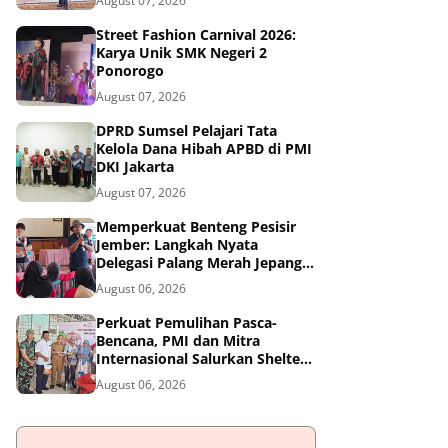
August 07, 2026
Street Fashion Carnival 2026:
Karya Unik SMK Negeri 2
Ponorogo
August 07, 2026
DPRD Sumsel Pelajari Tata
Kelola Dana Hibah APBD di PMI
DKI Jakarta
August 07, 2026
Memperkuat Benteng Pesisir
Jember: Langkah Nyata
Delegasi Palang Merah Jepang
Dampingi Relawan dan Sekolah
August 06, 2026
Tangguh Bencana
Perkuat Pemulihan Pasca-
Bencana, PMI dan Mitra
Internasional Salurkan Shelter
Toolkit untuk 1.200 Keluarga di
August 06, 2026
Aceh Utara