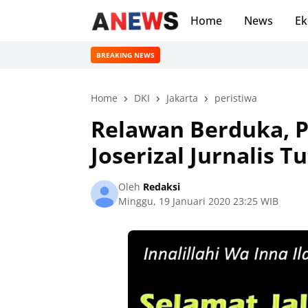
Home
News
Ek
BREAKING NEWS
Home
DKI
Jakarta
peristiwa
Relawan Berduka, 
Joserizal Jurnalis T
Oleh
Redaksi
Minggu, 19 Januari 2020 23:25 WIB