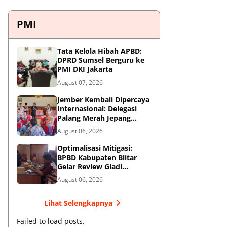
PMI
Tata Kelola Hibah APBD:
DPRD Sumsel Berguru ke
PMI DKI Jakarta
August 07, 2026
Jember Kembali Dipercaya
Internasional: Delegasi
Palang Merah Jepang
Perkuat Kesiapsiagaan
August 06, 2026
Bencana di Kawasan
Pesisir dan Sekolah
Optimalisasi Mitigasi:
BPBD Kabupaten Blitar
Gelar Review Gladi
Kontinjensi Erupsi Gunung
August 06, 2026
Kelud
Lihat Selengkapnya
Failed to load posts.