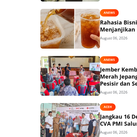
ANEWS
Rahasia Bisn
Menjanjikan
August 06, 2026
ANEWS
Jember Kemba
Merah Jepang
Pesisir dan S
August 06, 2026
ACEH
Jangkau 16 D
CVA PMI Salur
August 06, 2026