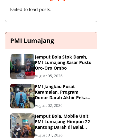
Failed to load posts.
PMI Lumajang
Jemput Bola Stok Darah,
PMI Lumajang Sasar Pustu
Oro-Oro Ombo
August 05, 2026
PMI Jangkau Pusat
Keramaian, Program
Donor Darah Akhir Pekan
di GM Plaza Lumajang
August 02, 2026
Disambut Antusias
Jemput Bola, Mobile Unit
PMI Lumajang Himpun 22
Kantong Darah di Balai
Desa Jatirejo Kunir
August 01, 2026