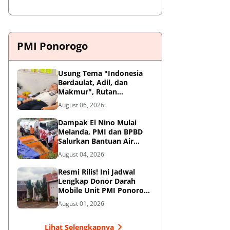
PMI Ponorogo
Usung Tema "Indonesia
Berdaulat, Adil, dan
Makmur", Rutan
Ponorogo Gelar Donor
August 06, 2026
Darah Kemanusiaan
Sambut HUT RI ke-81
Dampak El Nino Mulai
Melanda, PMI dan BPBD
Salurkan Bantuan Air
Bersih ke Desa Terdampak
August 04, 2026
di Ponorogo
Resmi Rilis! Ini Jadwal
Lengkap Donor Darah
Mobile Unit PMI Ponorogo
Agustus 2026
August 01, 2026
Lihat Selengkapnya