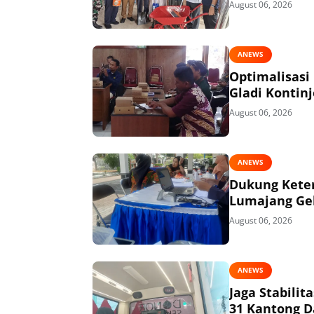
August 06, 2026
ANEWS
Optimalisasi
Gladi Kontin
August 06, 2026
ANEWS
Dukung Keter
Lumajang Gel
August 06, 2026
ANEWS
Jaga Stabili
31 Kantong D