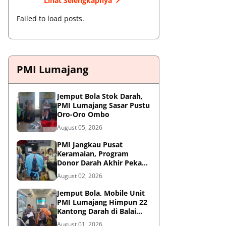
Lihat Selengkapnya
Failed to load posts.
PMI Lumajang
Jemput Bola Stok Darah,
PMI Lumajang Sasar Pustu
Oro-Oro Ombo
August 05, 2026
PMI Jangkau Pusat
Keramaian, Program
Donor Darah Akhir Pekan
di GM Plaza Lumajang
August 02, 2026
Disambut Antusias
Jemput Bola, Mobile Unit
PMI Lumajang Himpun 22
Kantong Darah di Balai
Desa Jatirejo Kunir
August 01, 2026