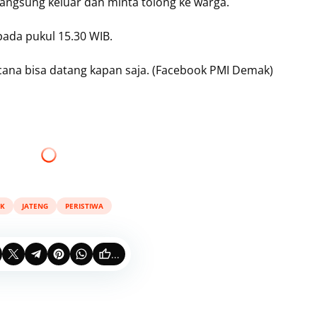
langsung keluar dan minta tolong ke warga.
ada pukul 15.30 WIB.
cana bisa datang kapan saja. (Facebook PMI Demak)
K
JATENG
PERISTIWA
...