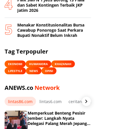
dan Sabet Kontingen Terbaik JKP
Jatim 2026
Menakar Konstitusionalitas Bursa
Cawabup Ponorogo Saat Perkara
Bupati Nonaktif Belum Inkrah
Tag Terpopuler
EKONOMI
HUMANIORA
KHAZANAH
LIFESTYLE
NEWS
OPINI
ANEWS.co
Network
lintas86.com
lintas6.com
ceritarelawan.my.id
Memperkuat Benteng Pesisir
Jember: Langkah Nyata
Delegasi Palang Merah Jepang
Dampingi Relawan dan Sekolah