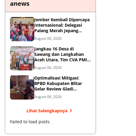
anews
Jember Kembali Dipercaya
Internasional: Delegasi
Palang Merah Jepang
Perkuat Kesiapsiagaan
August 06, 2026
Bencana di Kawasan
Pesisir dan Sekolah
Jangkau 16 Desa di
Sawang dan Langkahan
Aceh Utara, Tim CVA PMI
Salurkan 1.200 Paket
August 06, 2026
Shelter Toolkit
Optimalisasi Mitigasi:
BPBD Kabupaten Blitar
Gelar Review Gladi
Kontinjensi Erupsi Gunung
August 06, 2026
Kelud
Lihat Selengkapnya
Failed to load posts.