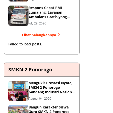
Respons Cepat PMI
Lumajang: Layanan
Ambulans Gratis yang
Wajib Diketahui Warga
July 29, 2026
Lihat Selengkapnya
Failed to load posts.
SMKN 2 Ponorogo
Mengukir Prestasi Nyata,
SMKN 2 Ponorogo
Gandeng Industri Nasional
Demi Sesuaikan
August 04, 2026
Kurikulum dengan
Kebutuhan Dunia Kerja
Bangun Karakter Siswa,
Guru SMKN 2 Ponorogo