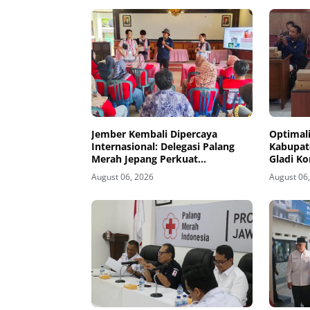
Jember Kembali Dipercaya
Optimali
Internasional: Delegasi Palang
Kabupate
Merah Jepang Perkuat
Gladi Ko
Kesiapsiagaan Bencana di
Kelud
August 06, 2026
August 06
Kawasan Pesisir dan Sekolah