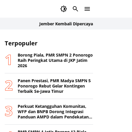
Jember Kembali Dipercaya Internasional: Delegasi Pal
Terpopuler
Borong Piala, PMR SMPN 2 Ponorogo
Raih Peringkat Utama di JKP Jatim
2026
Panen Prestasi, PMR Madya SMPN 5
Ponorogo Rebut Gelar Kontingen
Terbaik Se-Jawa Timur
Perkuat Ketangguhan Komunitas,
WFP dan BNPB Dorong Integrasi
Panduan AMPD dalam Pendekatan
Destana
PMR SMPN 1 Jetis Borong 13 Piala