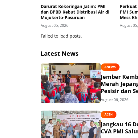
Darurat Kekeringan Jatim: PMI
Perkuat
dan BPBD Kebut Distribusi Air di
PMI Sum
Mojokerto-Pasuruan
Mess Kh
Kemanu
August 05, 2026
August 05
Failed to load posts.
Latest News
ANEWS
Jember Kemba
Merah Jepang
Pesisir dan S
August 06, 2026
ACEH
Jangkau 16 D
CVA PMI Salur