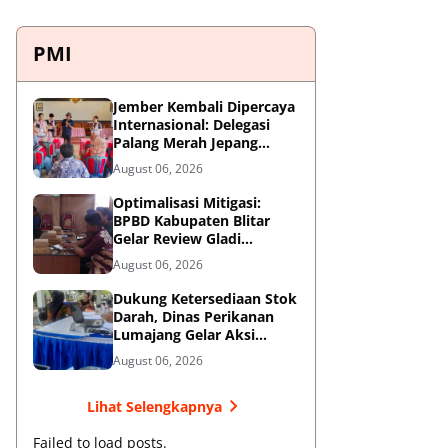
PMI
Jember Kembali Dipercaya
Internasional: Delegasi
Palang Merah Jepang
Perkuat Kesiapsiagaan
August 06, 2026
Bencana di Kawasan
Pesisir dan Sekolah
Optimalisasi Mitigasi:
BPBD Kabupaten Blitar
Gelar Review Gladi
Kontinjensi Erupsi Gunung
August 06, 2026
Kelud
Dukung Ketersediaan Stok
Darah, Dinas Perikanan
Lumajang Gelar Aksi
Donor Darah
August 06, 2026
Lihat Selengkapnya
Failed to load posts.