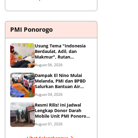
PMI Ponorogo
Usung Tema "Indonesia
Berdaulat, Adil, dan
Makmur", Rutan
Ponorogo Gelar Donor
August 06, 2026
Darah Kemanusiaan
Sambut HUT RI ke-81
Dampak El Nino Mulai
Melanda, PMI dan BPBD
Salurkan Bantuan Air
Bersih ke Desa Terdampak
August 04, 2026
di Ponorogo
Resmi Rilis! Ini Jadwal
Lengkap Donor Darah
Mobile Unit PMI Ponorogo
Agustus 2026
August 01, 2026