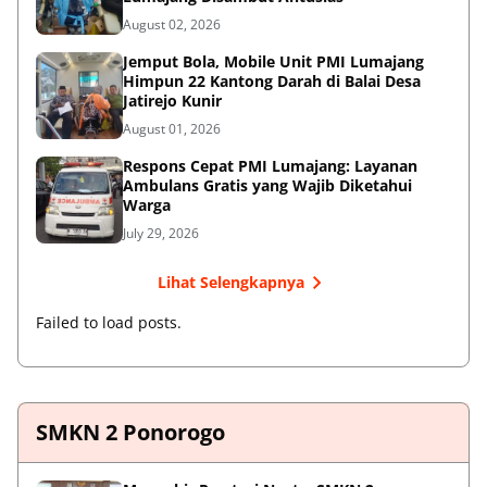
August 02, 2026
Jemput Bola, Mobile Unit PMI Lumajang
Himpun 22 Kantong Darah di Balai Desa
Jatirejo Kunir
August 01, 2026
Respons Cepat PMI Lumajang: Layanan
Ambulans Gratis yang Wajib Diketahui
Warga
July 29, 2026
Lihat Selengkapnya
Failed to load posts.
SMKN 2 Ponorogo