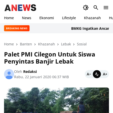
Home
News
Ekonomi
Lifestyle
Khazanah
H
BMKG Ingatkan Ancaman Keker
BREAKING NEWS
Home
Banten
Khazanah
Lebak
Sosial
Palet PMI Cilegon Untuk Siswa
Penyintas Banjir Lebak
Oleh
Redaksi
Rabu, 22 Januari 2020 06:37 WIB