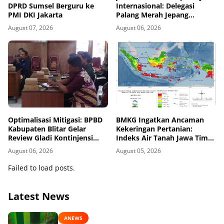
DPRD Sumsel Berguru ke
Internasional: Delegasi
PMI DKI Jakarta
Palang Merah Jepang
Perkuat Kesiapsiagaan
August 07, 2026
August 06, 2026
Bencana di Kawasan Pesisir
dan Sekolah
Optimalisasi Mitigasi: BPBD
BMKG Ingatkan Ancaman
Kabupaten Blitar Gelar
Kekeringan Pertanian:
Review Gladi Kontinjensi
Indeks Air Tanah Jawa Timur
Erupsi Gunung Kelud
Agustus 2026 Masuk
August 06, 2026
August 05, 2026
Kategori Kurang
Failed to load posts.
Latest News
ANEWS