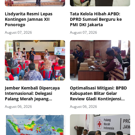
Lisdyarita Resmi Lepas
Tata Kelola Hibah APBD:
Kontingen Jamnas XII
DPRD Sumsel Berguru ke
Ponorogo
PMI DKI Jakarta
August 07, 2026
August 07, 2026
Jember Kembali Dipercaya
Optimalisasi Mitigasi: BPBD
Internasional: Delegasi
Kabupaten Blitar Gelar
Palang Merah Jepang
Review Gladi Kontinjensi
Perkuat Kesiapsiagaan
Erupsi Gunung Kelud
August 06, 2026
August 06, 2026
Bencana di Kawasan Pesisir
dan Sekolah