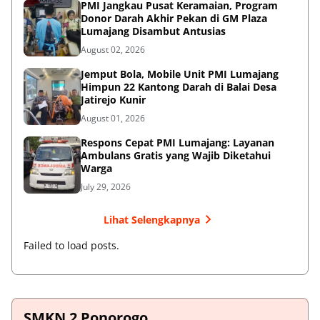
PMI Jangkau Pusat Keramaian, Program
Donor Darah Akhir Pekan di GM Plaza
Lumajang Disambut Antusias
August 02, 2026
Jemput Bola, Mobile Unit PMI Lumajang
Himpun 22 Kantong Darah di Balai Desa
Jatirejo Kunir
August 01, 2026
Respons Cepat PMI Lumajang: Layanan
Ambulans Gratis yang Wajib Diketahui
Warga
July 29, 2026
Lihat Selengkapnya
Failed to load posts.
SMKN 2 Ponorogo