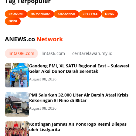
Tag Terpopuler
EKONOMI
HUMANIORA
KHAZANAH
LIFESTYLE
NEWS
OPINI
ANEWS.co
Network
lintas86.com
lintas6.com
ceritarelawan.my.id
Gandeng PMI, XL SATU Regional East – Sulawesi
Gelar Aksi Donor Darah Serentak
August 08, 2026
PMI Salurkan 32.000 Liter Air Bersih Atasi Krisis
Kekeringan El Niño di Blitar
August 08, 2026
Kontingen Jamnas XII Ponorogo Resmi Dilepas
oleh Lisdyarita