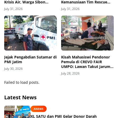
Krisis Air, Warga Sibon
Kemanusiaan Tim Rescue
Bertahan Hidup Lewat
dan Pentingnya Amankan
July 31, 2026
July 31, 2026
Selang Kemanusiaan
Sumur Aktif di Permukiman
Jejak Pengabdian Sutamar di
Kisah Mahasiswi Pendonor
PMI Jatim
Pemula di CREVO FAIR
UMPO: Lawan Takut Jarum
July 30, 2026
Suntik demi Kemanusiaan
July 28, 2026
Failed to load posts.
Latest News
ANEWS
XL SATU dan PMI Gelar Donor Darah