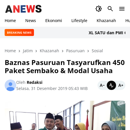
Home
News
Ekonomi
Lifestyle
Khazanah
H
XL SATU dan PMI Gelar D
BREAKING NEWS
Home
Jatim
Khazanah
Pasuruan
Sosial
Baznas Pasuruan Tasyarufkan 450
Paket Sembako & Modal Usaha
Oleh
Redaksi
Selasa, 31 Desember 2019 05:43 WIB