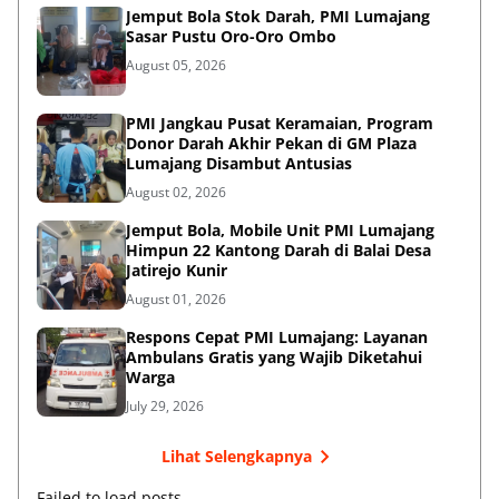
Jemput Bola Stok Darah, PMI Lumajang
Sasar Pustu Oro-Oro Ombo
August 05, 2026
PMI Jangkau Pusat Keramaian, Program
Donor Darah Akhir Pekan di GM Plaza
Lumajang Disambut Antusias
August 02, 2026
Jemput Bola, Mobile Unit PMI Lumajang
Himpun 22 Kantong Darah di Balai Desa
Jatirejo Kunir
August 01, 2026
Respons Cepat PMI Lumajang: Layanan
Ambulans Gratis yang Wajib Diketahui
Warga
July 29, 2026
Lihat Selengkapnya
Failed to load posts.