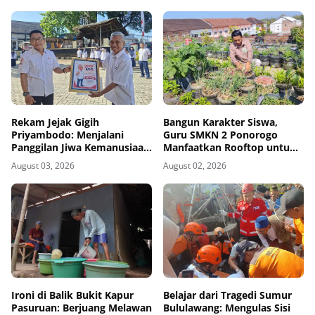
Rekam Jejak Gigih
Bangun Karakter Siswa,
Priyambodo: Menjalani
Guru SMKN 2 Ponorogo
Panggilan Jiwa Kemanusiaan
Manfaatkan Rooftop untuk
dari Bangku Sekolah hingga
Ketahanan Pangan
August 03, 2026
August 02, 2026
Purna Tugas di PMI
Ironi di Balik Bukit Kapur
Belajar dari Tragedi Sumur
Pasuruan: Berjuang Melawan
Bululawang: Mengulas Sisi