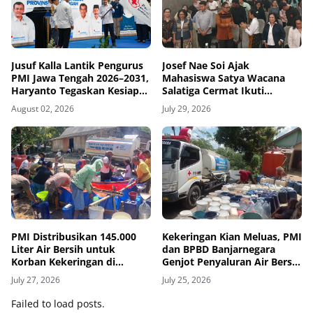
Jusuf Kalla Lantik Pengurus
Josef Nae Soi Ajak
PMI Jawa Tengah 2026–2031,
Mahasiswa Satya Wacana
Haryanto Tegaskan Kesiapan
Salatiga Cermat Ikuti
Abdi Kemanusiaan
Dinamika Geopolitik Global
August 02, 2026
July 29, 2026
PMI Distribusikan 145.000
Kekeringan Kian Meluas, PMI
Liter Air Bersih untuk
dan BPBD Banjarnegara
Korban Kekeringan di
Genjot Penyaluran Air Bersih
Grobogan
untuk Penuhi Kebutuhan
July 27, 2026
July 25, 2026
Pokok Warga
Failed to load posts.