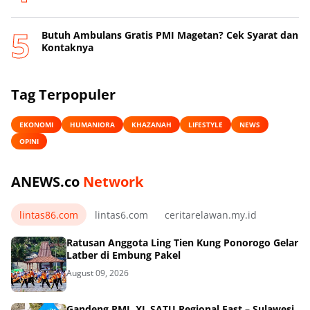
Butuh Ambulans Gratis PMI Magetan? Cek Syarat dan
Kontaknya
Tag Terpopuler
EKONOMI
HUMANIORA
KHAZANAH
LIFESTYLE
NEWS
OPINI
ANEWS.co
Network
lintas86.com
lintas6.com
ceritarelawan.my.id
Ratusan Anggota Ling Tien Kung Ponorogo Gelar
Latber di Embung Pakel
August 09, 2026
Gandeng PMI, XL SATU Regional East – Sulawesi