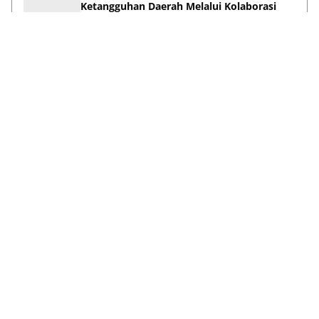
Ketangguhan Daerah Melalui Kolaborasi
Pentahelix
May 15, 2026
Lihat Selengkapnya
Failed to load posts.
Tentang Kami
Disclaimer
Privacy Policy
Terms & Conditions
Pedoman Media Siber
Kontak Kami
© 2026
ANews.co
| All rights reserved.