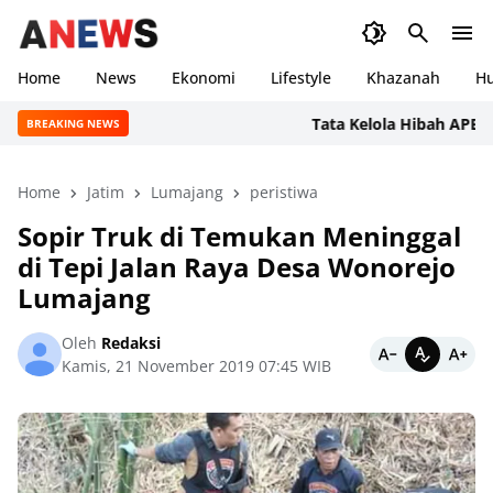
Home
News
Ekonomi
Lifestyle
Khazanah
H
Tata Kelola Hibah APBD: DPR
BREAKING NEWS
Home
Jatim
Lumajang
peristiwa
Sopir Truk di Temukan Meninggal
di Tepi Jalan Raya Desa Wonorejo
Lumajang
Oleh
Redaksi
Kamis, 21 November 2019 07:45 WIB