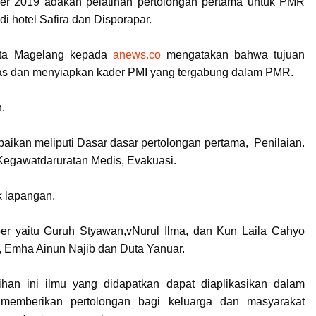
er 2019 adakan pelatihan pertolongan pertama untuk PMR
i hotel Safira dan Disporapar.
ta Magelang kepada
anews.co
mengatakan bahwa tujuan
itas dan menyiapkan kader PMI yang tergabung dalam PMR.
h.
ikan meliputi Dasar dasar pertolongan pertama, Penilaian.
 Kegawatdaruratan Medis, Evakuasi.
k lapangan.
er yaitu Guruh Styawan,vNurul Ilma, dan Kun Laila Cahyo
an, Emha Ainun Najib dan Duta Yanuar.
ihan ini ilmu yang didapatkan dapat diaplikasikan dalam
 memberikan pertolongan bagi keluarga dan masyarakat