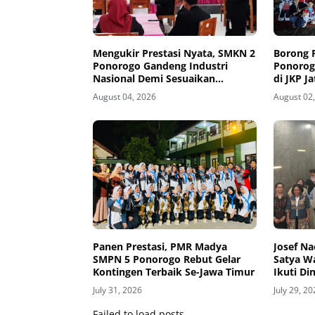
Mengukir Prestasi Nyata, SMKN 2
Borong 
Ponorogo Gandeng Industri
Ponorog
Nasional Demi Sesuaikan
di JKP J
Kurikulum dengan Kebutuhan
August 04, 2026
August 02
Dunia Kerja
Panen Prestasi, PMR Madya
Josef Na
SMPN 5 Ponorogo Rebut Gelar
Satya W
Kontingen Terbaik Se-Jawa Timur
Ikuti Di
July 31, 2026
July 29, 2
Failed to load posts.