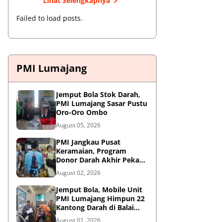
Lihat Selengkapnya
Failed to load posts.
PMI Lumajang
Jemput Bola Stok Darah,
PMI Lumajang Sasar Pustu
Oro-Oro Ombo
August 05, 2026
PMI Jangkau Pusat
Keramaian, Program
Donor Darah Akhir Pekan
di GM Plaza Lumajang
August 02, 2026
Disambut Antusias
Jemput Bola, Mobile Unit
PMI Lumajang Himpun 22
Kantong Darah di Balai
Desa Jatirejo Kunir
August 01, 2026