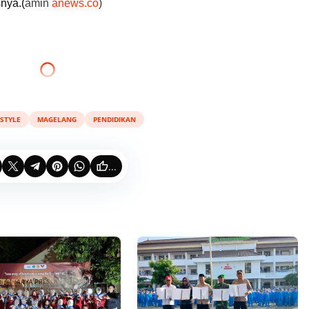
nya.(
amin
anews.co
)
ESTYLE
MAGELANG
PENDIDIKAN
...