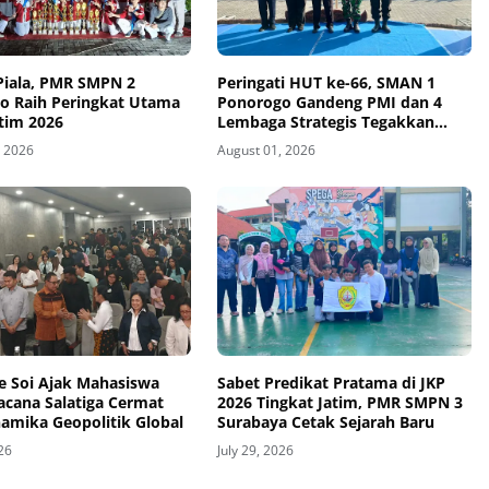
Piala, PMR SMPN 2
Peringati HUT ke-66, SMAN 1
o Raih Peringkat Utama
Ponorogo Gandeng PMI dan 4
atim 2026
Lembaga Strategis Tegakkan
Sekolah Berintegritas, Sesmenko
, 2026
August 01, 2026
Dorong Sinergi Alumni Nasional
e Soi Ajak Mahasiswa
Sabet Predikat Pratama di JKP
acana Salatiga Cermat
2026 Tingkat Jatim, PMR SMPN 3
namika Geopolitik Global
Surabaya Cetak Sejarah Baru
026
July 29, 2026