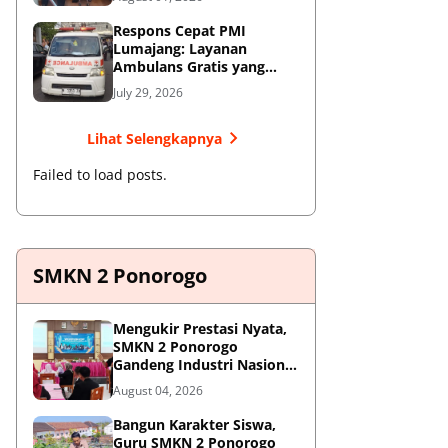
Respons Cepat PMI
Lumajang: Layanan
Ambulans Gratis yang
Wajib Diketahui Warga
July 29, 2026
Lihat Selengkapnya
Failed to load posts.
SMKN 2 Ponorogo
Mengukir Prestasi Nyata,
SMKN 2 Ponorogo
Gandeng Industri Nasional
Demi Sesuaikan
August 04, 2026
Kurikulum dengan
Kebutuhan Dunia Kerja
Bangun Karakter Siswa,
Guru SMKN 2 Ponorogo