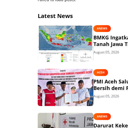
Latest News
ANEWS
BMKG Ingatka
Tanah Jawa T
August 05, 2026
ACEH
PMI Aceh Sal
Bersih demi P
August 05, 2026
ANEWS
Darurat Keke