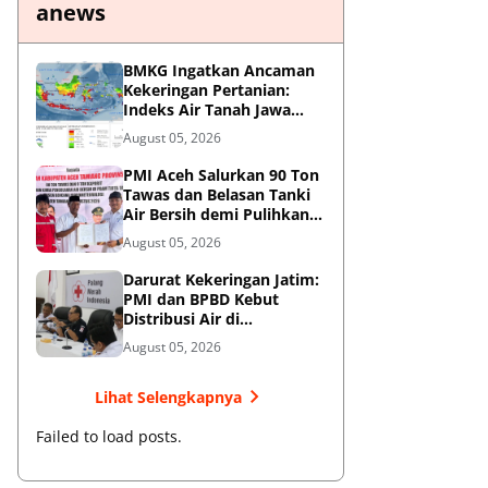
anews
BMKG Ingatkan Ancaman
Kekeringan Pertanian:
Indeks Air Tanah Jawa
Timur Agustus 2026
August 05, 2026
Masuk Kategori Kurang
PMI Aceh Salurkan 90 Ton
Tawas dan Belasan Tanki
Air Bersih demi Pulihkan
Krisis Air Pasca-Banjir di
August 05, 2026
Aceh Tamiang
Darurat Kekeringan Jatim:
PMI dan BPBD Kebut
Distribusi Air di
Mojokerto-Pasuruan
August 05, 2026
Lihat Selengkapnya
Failed to load posts.