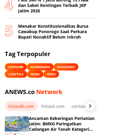
dan Sabet Kontingen Terbaik JKP
Jatim 2026
Menakar Konstitusionalitas Bursa
Cawabup Ponorogo Saat Perkara
Bupati Nonaktif Belum Inkrah
Tag Terpopuler
EKONOMI
HUMANIORA
KHAZANAH
LIFESTYLE
NEWS
OPINI
ANEWS.co
Network
lintas86.com
lintas6.com
ceritarelawan.my.id
Ancaman Kekeringan Pertanian
Jatim: BMKG Peringatkan
Cadangan Air Tanah Kategori
Kurang