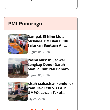
PMI Ponorogo
Dampak El Nino Mulai
Melanda, PMI dan BPBD
Salurkan Bantuan Air
Bersih ke Desa Terdampak
August 04, 2026
di Ponorogo
Resmi Rilis! Ini Jadwal
Lengkap Donor Darah
Mobile Unit PMI Ponorogo
Agustus 2026
August 01, 2026
Kisah Mahasiswi Pendonor
Pemula di CREVO FAIR
UMPO: Lawan Takut
Jarum Suntik demi
July 28, 2026
Kemanusiaan