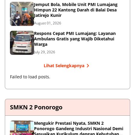
Jemput Bola, Mobile Unit PMI Lumajang
Himpun 22 Kantong Darah di Balai Desa
Jatirejo Kunir
August 01, 2026
Respons Cepat PMI Lumajang: Layanan
Ambulans Gratis yang Wajib Diketahui
Warga
July 29, 2026
Lihat Selengkapnya
Failed to load posts.
SMKN 2 Ponorogo
Mengukir Prestasi Nyata, SMKN 2
Ponorogo Gandeng Industri Nasional Demi
Sesuaikan Kurikulum dengan Kebutuhan