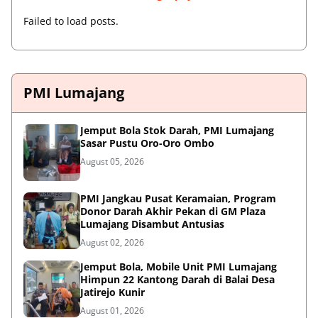
Failed to load posts.
PMI Lumajang
Jemput Bola Stok Darah, PMI Lumajang
Sasar Pustu Oro-Oro Ombo
August 05, 2026
PMI Jangkau Pusat Keramaian, Program
Donor Darah Akhir Pekan di GM Plaza
Lumajang Disambut Antusias
August 02, 2026
Jemput Bola, Mobile Unit PMI Lumajang
Himpun 22 Kantong Darah di Balai Desa
Jatirejo Kunir
August 01, 2026