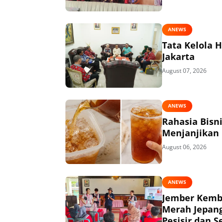
ANEWS
Tata Kelola 
Jakarta
August 07, 2026
ANEWS
Rahasia Bisn
Menjanjikan
August 06, 2026
ANEWS
Jember Kemba
Merah Jepang
Pesisir dan S