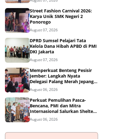
August 07, 2026
Street Fashion Carnival 2026:
Karya Unik SMK Negeri 2
Ponorogo
August 07, 2026
DPRD Sumsel Pelajari Tata
Kelola Dana Hibah APBD di PMI
DKI Jakarta
August 07, 2026
Memperkuat Benteng Pesisir
Jember: Langkah Nyata
Delegasi Palang Merah Jepang
Dampingi Relawan dan Sekolah
August 06, 2026
Tangguh Bencana
Perkuat Pemulihan Pasca-
Bencana, PMI dan Mitra
Internasional Salurkan Shelter
Toolkit untuk 1.200 Keluarga di
August 06, 2026
Aceh Utara