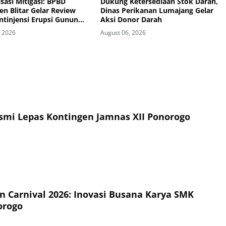
sasi Mitigasi: BPBD
Dukung Ketersediaan Stok Darah,
n Blitar Gelar Review
Dinas Perikanan Lumajang Gelar
ntinjensi Erupsi Gunung
Aksi Donor Darah
, 2026
August 06, 2026
esmi Lepas Kontingen Jamnas XII Ponorogo
on Carnival 2026: Inovasi Busana Karya SMK
orogo