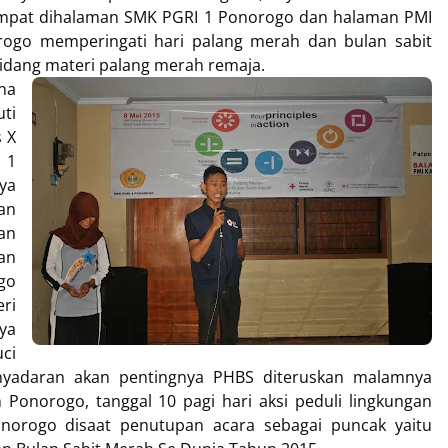
rtempat dihalaman SMK PGRI 1 Ponorogo dan halaman PMI
ogo memperingati hari palang merah dan bulan sabit
idang materi palang merah remaja.
na
ti
s X
 1
ya
an
an
an
go
ri
ya
ci
nyadaran akan pentingnya PHBS diteruskan malamnya
onorogo, tanggal 10 pagi hari aksi peduli lingkungan
norogo disaat penutupan acara sebagai puncak yaitu