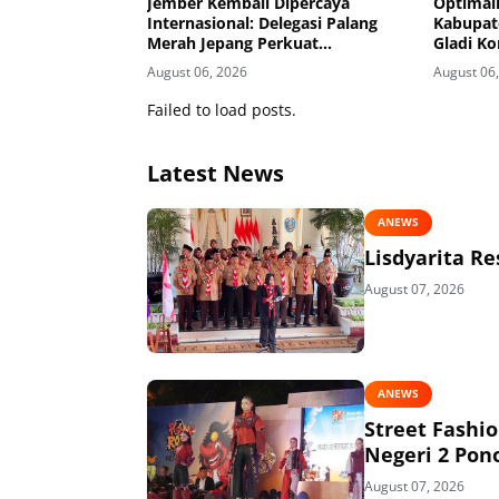
Jember Kembali Dipercaya
Optimali
Internasional: Delegasi Palang
Kabupate
Merah Jepang Perkuat
Gladi Ko
Kesiapsiagaan Bencana di
Kelud
August 06, 2026
August 06
Kawasan Pesisir dan Sekolah
Failed to load posts.
Latest News
ANEWS
Lisdyarita R
August 07, 2026
ANEWS
Street Fashi
Negeri 2 Pon
August 07, 2026