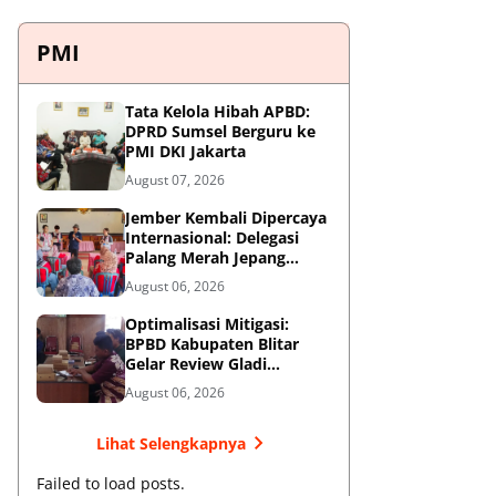
PMI
Tata Kelola Hibah APBD:
DPRD Sumsel Berguru ke
PMI DKI Jakarta
August 07, 2026
Jember Kembali Dipercaya
Internasional: Delegasi
Palang Merah Jepang
Perkuat Kesiapsiagaan
August 06, 2026
Bencana di Kawasan
Pesisir dan Sekolah
Optimalisasi Mitigasi:
BPBD Kabupaten Blitar
Gelar Review Gladi
Kontinjensi Erupsi Gunung
August 06, 2026
Kelud
Lihat Selengkapnya
Failed to load posts.