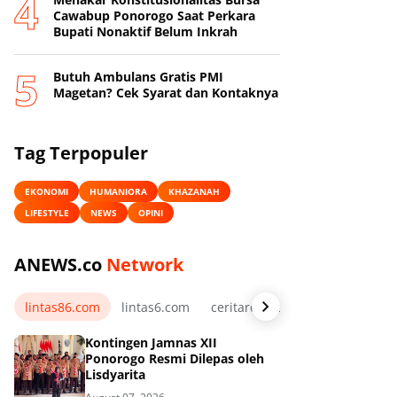
Cawabup Ponorogo Saat Perkara
Bupati Nonaktif Belum Inkrah
Butuh Ambulans Gratis PMI
Magetan? Cek Syarat dan Kontaknya
Tag Terpopuler
EKONOMI
HUMANIORA
KHAZANAH
LIFESTYLE
NEWS
OPINI
ANEWS.co
Network
lintas86.com
lintas6.com
ceritarelawan.my.id
Kontingen Jamnas XII
Ponorogo Resmi Dilepas oleh
Lisdyarita