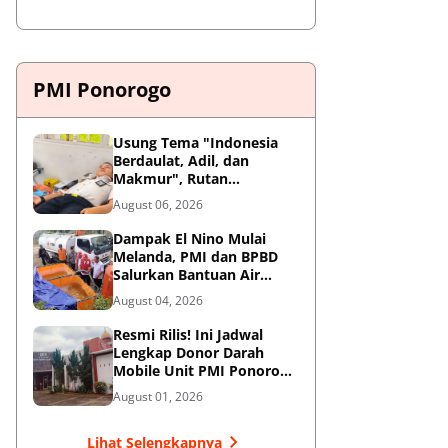
PMI Ponorogo
Usung Tema "Indonesia
Berdaulat, Adil, dan
Makmur", Rutan
Ponorogo Gelar Donor
August 06, 2026
Darah Kemanusiaan
Sambut HUT RI ke-81
Dampak El Nino Mulai
Melanda, PMI dan BPBD
Salurkan Bantuan Air
Bersih ke Desa Terdampak
August 04, 2026
di Ponorogo
Resmi Rilis! Ini Jadwal
Lengkap Donor Darah
Mobile Unit PMI Ponorogo
Agustus 2026
August 01, 2026
Lihat Selengkapnya