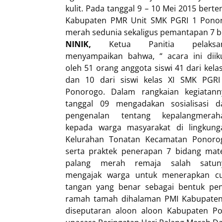
kulit. Pada tanggal 9 – 10 Mei 2015 be
Kabupaten PMR Unit SMK PGRI 1 Ponor
merah sedunia sekaligus pemantapan 7 b
NINIK,
Ketua
Panitia pelaksa
menyampaikan bahwa, “ acara ini diiku
oleh 51 orang anggota siswi 41 dari kela
dan 10 dari siswi kelas XI SMK PGRI
Ponorogo. Dalam rangkaian kegiatann
tanggal 09 mengadakan sosialisasi d
pengenalan tentang kepalangmerah
kepada warga masyarakat di lingkung
Kelurahan Tonatan Kecamatan Ponoro
serta praktek penerapan 7 bidang mate
palang merah remaja salah satun
mengajak warga untuk menerapkan cu
tangan yang benar sebagai bentuk pe
ramah tamah dihalaman PMI Kabupaten P
diseputaran aloon aloon Kabupaten Po