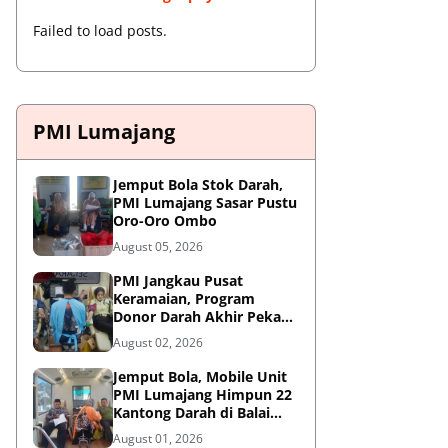
Failed to load posts.
PMI Lumajang
Jemput Bola Stok Darah,
PMI Lumajang Sasar Pustu
Oro-Oro Ombo
August 05, 2026
PMI Jangkau Pusat
Keramaian, Program
Donor Darah Akhir Pekan
di GM Plaza Lumajang
August 02, 2026
Disambut Antusias
Jemput Bola, Mobile Unit
PMI Lumajang Himpun 22
Kantong Darah di Balai
Desa Jatirejo Kunir
August 01, 2026