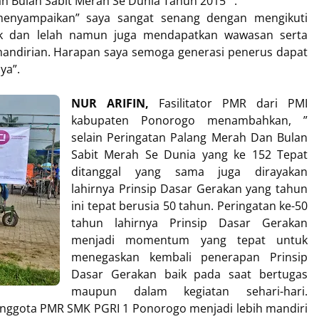
an Bulan Sabit Merah Se Dunia Tahun 2015 .
enyampaikan” saya sangat senang dengan mengikuti
ek dan lelah namun juga mendapatkan wawasan serta
andirian. Harapan saya semoga generasi penerus dapat
ya”.
NUR ARIFIN,
Fasilitator PMR dari PMI
kabupaten Ponorogo menambahkan, ”
selain Peringatan Palang Merah Dan Bulan
Sabit Merah Se Dunia yang ke 152 Tepat
ditanggal yang sama juga dirayakan
lahirnya Prinsip Dasar Gerakan yang tahun
ini tepat berusia 50 tahun. Peringatan ke-50
tahun lahirnya Prinsip Dasar Gerakan
menjadi momentum yang tepat untuk
menegaskan kembali penerapan Prinsip
Dasar Gerakan baik pada saat bertugas
maupun dalam kegiatan sehari-hari.
 anggota PMR SMK PGRI 1 Ponorogo menjadi lebih mandiri