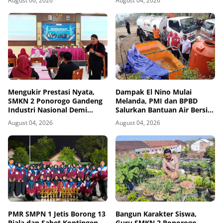
August 06, 2026
August 04, 2026
Kemanusiaan Sambut HUT
RI ke-81
Mengukir Prestasi Nyata,
Dampak El Nino Mulai
SMKN 2 Ponorogo Gandeng
Melanda, PMI dan BPBD
Industri Nasional Demi
Salurkan Bantuan Air Bersih
Sesuaikan Kurikulum
ke Desa Terdampak di
August 04, 2026
August 04, 2026
dengan Kebutuhan Dunia
Ponorogo
Kerja
PMR SMPN 1 Jetis Borong 13
Bangun Karakter Siswa,
Piala dan Sabet Kontingen
Guru SMKN 2 Ponorogo