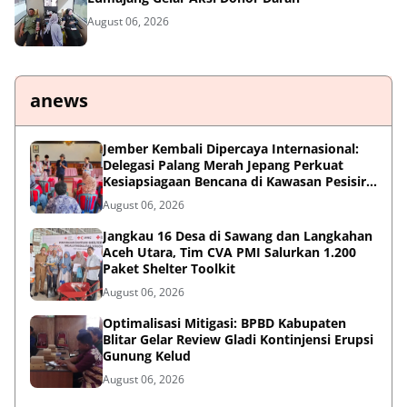
August 06, 2026
anews
Jember Kembali Dipercaya Internasional:
Delegasi Palang Merah Jepang Perkuat
Kesiapsiagaan Bencana di Kawasan Pesisir
dan Sekolah
August 06, 2026
Jangkau 16 Desa di Sawang dan Langkahan
Aceh Utara, Tim CVA PMI Salurkan 1.200
Paket Shelter Toolkit
August 06, 2026
Optimalisasi Mitigasi: BPBD Kabupaten
Blitar Gelar Review Gladi Kontinjensi Erupsi
Gunung Kelud
August 06, 2026