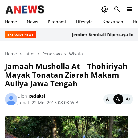
Home
News
Ekonomi
Lifestyle
Khazanah
H
Jember Kembali Dipercaya Internasion
BREAKING NEWS
Home
Jatim
Ponorogo
Wisata
Jamaah Musholla At – Thohiriyah
Mayak Tonatan Ziarah Makam
Auliya Jawa Tengah
Oleh
Redaksi
Jumat, 22 Mei 2015 08:08 WIB