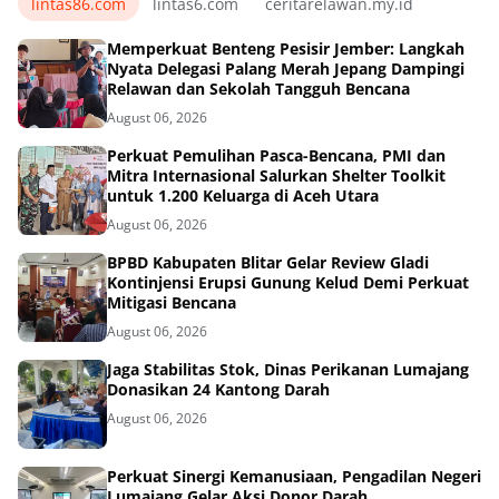
lintas86.com
lintas6.com
ceritarelawan.my.id
Memperkuat Benteng Pesisir Jember: Langkah
Nyata Delegasi Palang Merah Jepang Dampingi
Relawan dan Sekolah Tangguh Bencana
August 06, 2026
Perkuat Pemulihan Pasca-Bencana, PMI dan
Mitra Internasional Salurkan Shelter Toolkit
untuk 1.200 Keluarga di Aceh Utara
August 06, 2026
BPBD Kabupaten Blitar Gelar Review Gladi
Kontinjensi Erupsi Gunung Kelud Demi Perkuat
Mitigasi Bencana
August 06, 2026
Jaga Stabilitas Stok, Dinas Perikanan Lumajang
Donasikan 24 Kantong Darah
August 06, 2026
Perkuat Sinergi Kemanusiaan, Pengadilan Negeri
Lumajang Gelar Aksi Donor Darah