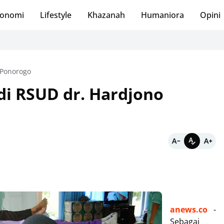
onomi
Lifestyle
Khazanah
Humaniora
Opini
Ponorogo
di RSUD dr. Hardjono
anews.co
-
Sebagai