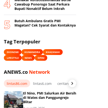
Cawabup Ponorogo Saat Perkara
Bupati Nonaktif Belum Inkrah
Butuh Ambulans Gratis PMI
Magetan? Cek Syarat dan Kontaknya
Tag Terpopuler
EKONOMI
HUMANIORA
KHAZANAH
LIFESTYLE
NEWS
OPINI
ANEWS.co
Network
lintas86.com
lintas6.com
ceritarelawan.my.id
El Nino, PMI Salurkan Air Bersih
di Wates dan Panggungrejo
Blitar