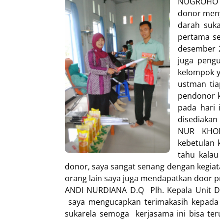
NUGROHO S
donor meny
darah suka
pertama se
desember 2
juga pengu
kelompok 
ustman ti
pendonor k
pada hari 
disediakan
NUR KHOL
kebetulan
tahu kalau
donor, saya sangat senang dengan kegiat
orang lain saya juga mendapatkan door p
ANDI NURDIANA D.Q Plh. Kepala Unit 
saya mengucapkan terimakasih kepada m
sukarela semoga kerjasama ini bisa ter