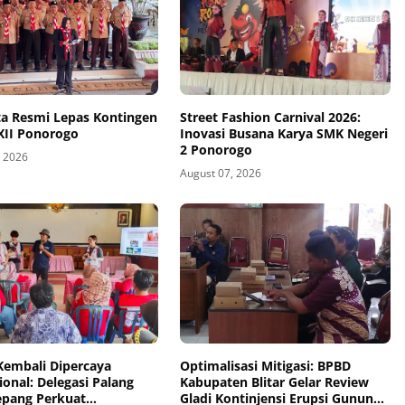
ta Resmi Lepas Kontingen
Street Fashion Carnival 2026:
XII Ponorogo
Inovasi Busana Karya SMK Negeri
2 Ponorogo
, 2026
August 07, 2026
Kembali Dipercaya
Optimalisasi Mitigasi: BPBD
ional: Delegasi Palang
Kabupaten Blitar Gelar Review
epang Perkuat
Gladi Kontinjensi Erupsi Gunung