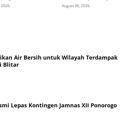
agaan Bencana di
Kelud
, 2026
August 06, 2026
 Pesisir dan Sekolah
sikan Air Bersih untuk Wilayah Terdampak
 Blitar
esmi Lepas Kontingen Jamnas XII Ponorogo