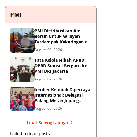
PMI
PMI Distribusikan Air
Bersih untuk Wilayah
Terdampak Kekeringan di
Blitar
August 08, 2026
Tata Kelola Hibah APBD:
DPRD Sumsel Berguru ke
PMI DKI Jakarta
August 07, 2026
Jember Kembali Dipercaya
Internasional: Delegasi
Palang Merah Jepang
Perkuat Kesiapsiagaan
August 06, 2026
Bencana di Kawasan
Pesisir dan Sekolah
Lihat Selengkapnya
Failed to load posts.