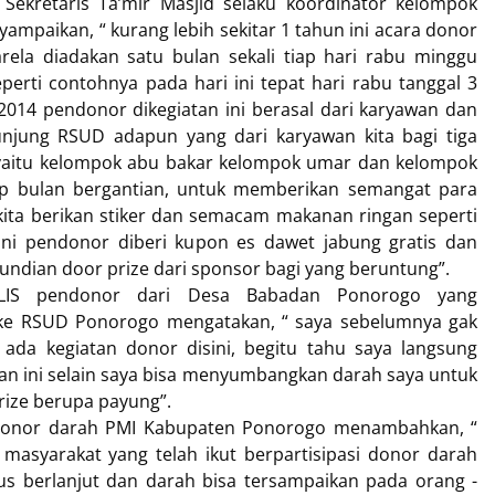
ekretaris Ta’mir Masjid selaku koordinator kelompok
ampaikan, “ kurang lebih sekitar 1 tahun ini acara donor
rela diadakan satu bulan sekali tiap hari rabu minggu
perti contohnya pada hari ini tepat hari rabu tanggal 3
014 pendonor dikegiatan ini berasal dari karyawan dan
njung RSUD adapun yang dari karyawan kita bagi tiga
yaitu kelompok abu bakar kelompok umar dan kelompok
ap bulan bergantian, untuk memberikan semangat para
ita berikan stiker dan semacam makanan ringan seperti
ini pendonor diberi kupon es dawet jabung gratis dan
 undian door prize dari sponsor bagi yang beruntung”.
IS pendonor dari Desa Babadan Ponorogo yang
 ke RSUD Ponorogo mengatakan, “ saya sebelumnya gak
 ada kegiatan donor disini, begitu tahu saya langsung
an ini selain saya bisa menyumbangkan darah saya untuk
rize berupa payung”.
Donor darah PMI Kabupaten Ponorogo menambahkan, “
asyarakat yang telah ikut berpartisipasi donor darah
us berlanjut dan darah bisa tersampaikan pada orang -