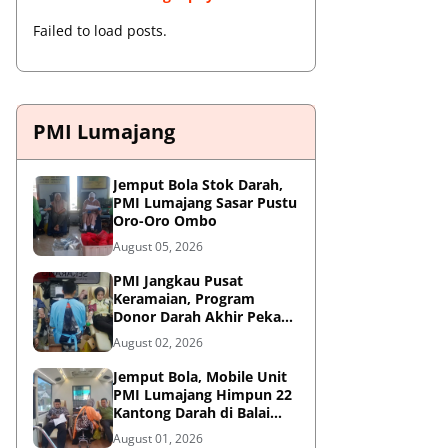
Failed to load posts.
PMI Lumajang
Jemput Bola Stok Darah,
PMI Lumajang Sasar Pustu
Oro-Oro Ombo
August 05, 2026
PMI Jangkau Pusat
Keramaian, Program
Donor Darah Akhir Pekan
di GM Plaza Lumajang
August 02, 2026
Disambut Antusias
Jemput Bola, Mobile Unit
PMI Lumajang Himpun 22
Kantong Darah di Balai
Desa Jatirejo Kunir
August 01, 2026