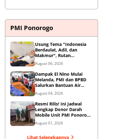
PMI Ponorogo
Usung Tema "Indonesia
Berdaulat, Adil, dan
Makmur", Rutan
Ponorogo Gelar Donor
August 06, 2026
Darah Kemanusiaan
Sambut HUT RI ke-81
Dampak El Nino Mulai
Melanda, PMI dan BPBD
Salurkan Bantuan Air
Bersih ke Desa Terdampak
August 04, 2026
di Ponorogo
Resmi Rilis! Ini Jadwal
Lengkap Donor Darah
Mobile Unit PMI Ponorogo
Agustus 2026
August 01, 2026
Lihat Selengkapnya