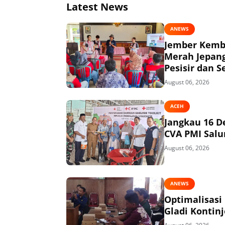
Latest News
ANEWS
Jember Kemba
Merah Jepang
Pesisir dan S
August 06, 2026
ACEH
Jangkau 16 D
CVA PMI Salur
August 06, 2026
ANEWS
Optimalisasi
Gladi Kontin