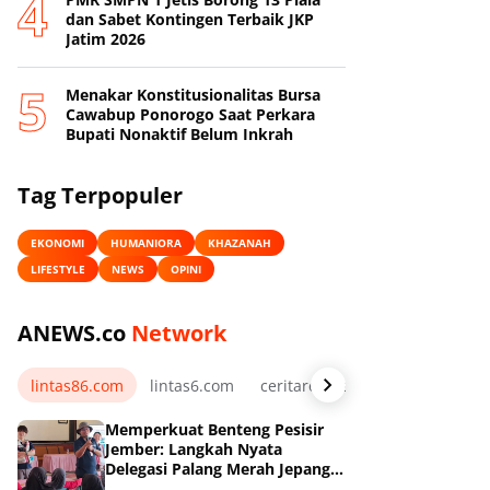
dan Sabet Kontingen Terbaik JKP
Jatim 2026
Menakar Konstitusionalitas Bursa
Cawabup Ponorogo Saat Perkara
Bupati Nonaktif Belum Inkrah
Tag Terpopuler
EKONOMI
HUMANIORA
KHAZANAH
LIFESTYLE
NEWS
OPINI
ANEWS.co
Network
lintas86.com
lintas6.com
ceritarelawan.my.id
Memperkuat Benteng Pesisir
Jember: Langkah Nyata
Delegasi Palang Merah Jepang
Dampingi Relawan dan Sekolah