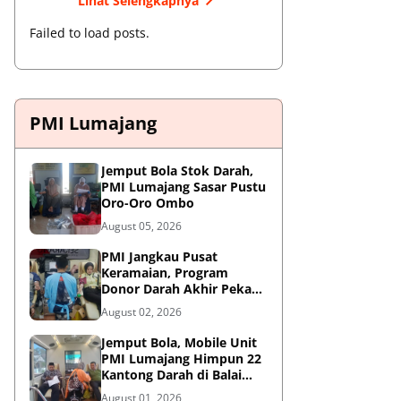
Lihat Selengkapnya
Failed to load posts.
PMI Lumajang
Jemput Bola Stok Darah,
PMI Lumajang Sasar Pustu
Oro-Oro Ombo
August 05, 2026
PMI Jangkau Pusat
Keramaian, Program
Donor Darah Akhir Pekan
di GM Plaza Lumajang
August 02, 2026
Disambut Antusias
Jemput Bola, Mobile Unit
PMI Lumajang Himpun 22
Kantong Darah di Balai
Desa Jatirejo Kunir
August 01, 2026