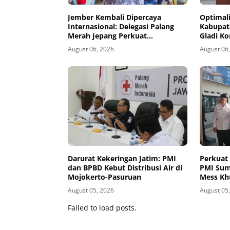
Jember Kembali Dipercaya
Optimali
Internasional: Delegasi Palang
Kabupate
Merah Jepang Perkuat
Gladi Ko
Kesiapsiagaan Bencana di
Kelud
August 06, 2026
August 06
Kawasan Pesisir dan Sekolah
Darurat Kekeringan Jatim: PMI
Perkuat
dan BPBD Kebut Distribusi Air di
PMI Sum
Mojokerto-Pasuruan
Mess Kh
Kemanu
August 05, 2026
August 05
Failed to load posts.