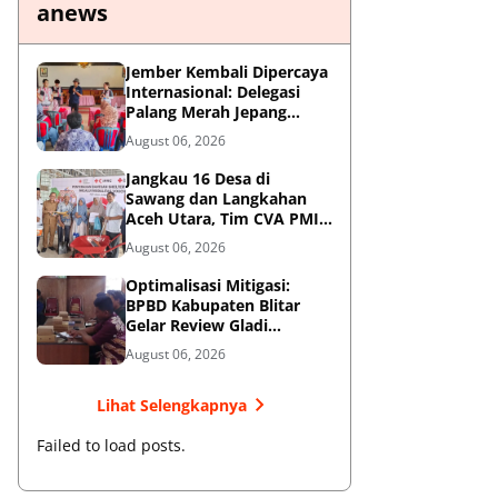
anews
Jember Kembali Dipercaya
Internasional: Delegasi
Palang Merah Jepang
Perkuat Kesiapsiagaan
August 06, 2026
Bencana di Kawasan
Pesisir dan Sekolah
Jangkau 16 Desa di
Sawang dan Langkahan
Aceh Utara, Tim CVA PMI
Salurkan 1.200 Paket
August 06, 2026
Shelter Toolkit
Optimalisasi Mitigasi:
BPBD Kabupaten Blitar
Gelar Review Gladi
Kontinjensi Erupsi Gunung
August 06, 2026
Kelud
Lihat Selengkapnya
Failed to load posts.