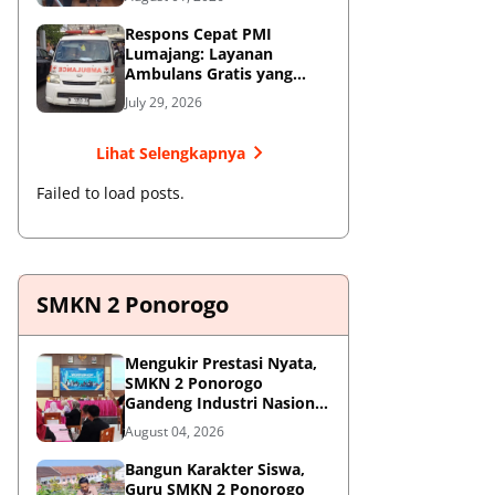
Respons Cepat PMI
Lumajang: Layanan
Ambulans Gratis yang
Wajib Diketahui Warga
July 29, 2026
Lihat Selengkapnya
Failed to load posts.
SMKN 2 Ponorogo
Mengukir Prestasi Nyata,
SMKN 2 Ponorogo
Gandeng Industri Nasional
Demi Sesuaikan
August 04, 2026
Kurikulum dengan
Kebutuhan Dunia Kerja
Bangun Karakter Siswa,
Guru SMKN 2 Ponorogo