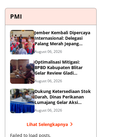
PMI
Jember Kembali Dipercaya
Internasional: Delegasi
Palang Merah Jepang
Perkuat Kesiapsiagaan
August 06, 2026
Bencana di Kawasan
Pesisir dan Sekolah
Optimalisasi Mitigasi:
BPBD Kabupaten Blitar
Gelar Review Gladi
Kontinjensi Erupsi Gunung
August 06, 2026
Kelud
Dukung Ketersediaan Stok
Darah, Dinas Perikanan
Lumajang Gelar Aksi
Donor Darah
August 06, 2026
Lihat Selengkapnya
Failed to load posts.