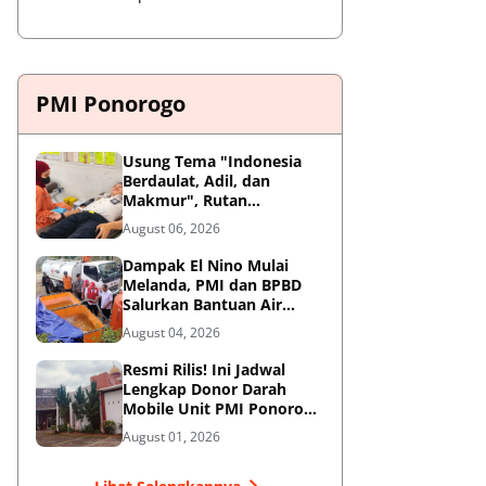
PMI Ponorogo
Usung Tema "Indonesia
Berdaulat, Adil, dan
Makmur", Rutan
Ponorogo Gelar Donor
August 06, 2026
Darah Kemanusiaan
Sambut HUT RI ke-81
Dampak El Nino Mulai
Melanda, PMI dan BPBD
Salurkan Bantuan Air
Bersih ke Desa Terdampak
August 04, 2026
di Ponorogo
Resmi Rilis! Ini Jadwal
Lengkap Donor Darah
Mobile Unit PMI Ponorogo
Agustus 2026
August 01, 2026