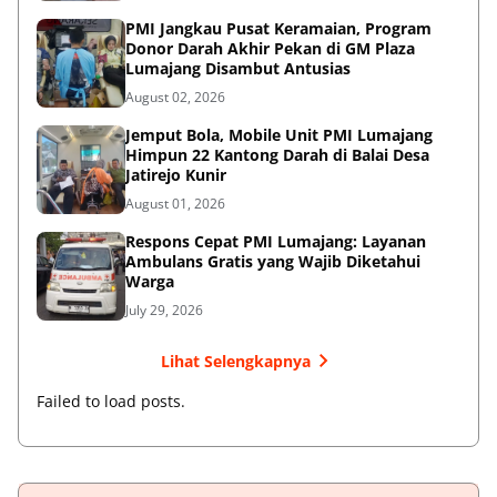
PMI Jangkau Pusat Keramaian, Program
Donor Darah Akhir Pekan di GM Plaza
Lumajang Disambut Antusias
August 02, 2026
Jemput Bola, Mobile Unit PMI Lumajang
Himpun 22 Kantong Darah di Balai Desa
Jatirejo Kunir
August 01, 2026
Respons Cepat PMI Lumajang: Layanan
Ambulans Gratis yang Wajib Diketahui
Warga
July 29, 2026
Lihat Selengkapnya
Failed to load posts.