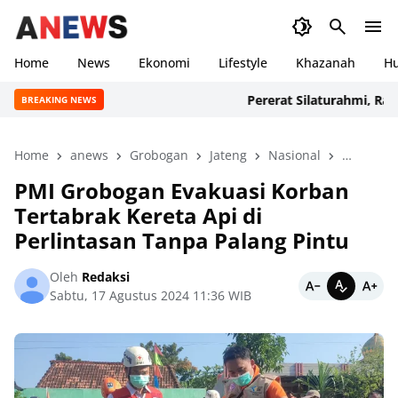
Home
News
Ekonomi
Lifestyle
Khazanah
H
Pererat Silaturahmi, Ratusa
BREAKING NEWS
Home
anews
Grobogan
Jateng
Nasional
News
PMI Grobogan Evakuasi Korban
Tertabrak Kereta Api di
Perlintasan Tanpa Palang Pintu
Oleh
Redaksi
Sabtu, 17 Agustus 2024 11:36 WIB