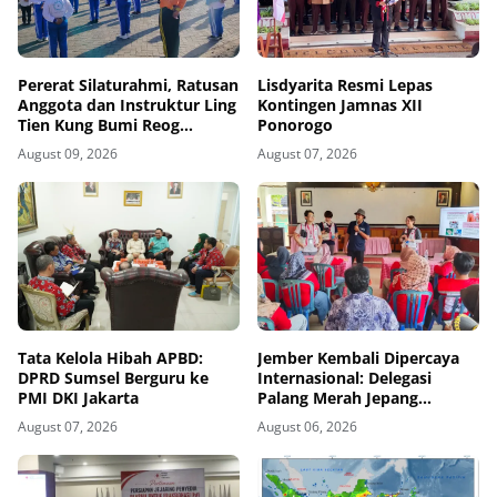
Pererat Silaturahmi, Ratusan
Lisdyarita Resmi Lepas
Anggota dan Instruktur Ling
Kontingen Jamnas XII
Tien Kung Bumi Reog
Ponorogo
Ponorogo Gelar Latihan
August 09, 2026
August 07, 2026
Bersama di Embung Pakel
Tata Kelola Hibah APBD:
Jember Kembali Dipercaya
DPRD Sumsel Berguru ke
Internasional: Delegasi
PMI DKI Jakarta
Palang Merah Jepang
Perkuat Kesiapsiagaan
August 07, 2026
August 06, 2026
Bencana di Kawasan Pesisir
dan Sekolah