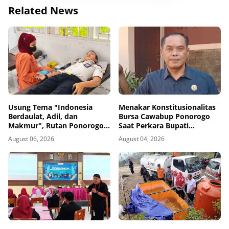
Related News
Usung Tema "Indonesia
Menakar Konstitusionalitas
Berdaulat, Adil, dan
Bursa Cawabup Ponorogo
Makmur", Rutan Ponorogo
Saat Perkara Bupati
Gelar Donor Darah
Nonaktif Belum Inkrah
August 06, 2026
August 04, 2026
Kemanusiaan Sambut HUT
RI ke-81