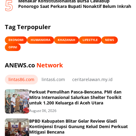
Menakar Konstitusionalitas Bursa Cawabup
Ponorogo Saat Perkara Bupati Nonaktif Belum Inkrah
Tag Terpopuler
EKONOMI
HUMANIORA
KHAZANAH
LIFESTYLE
NEWS
OPINI
ANEWS.co
Network
lintas86.com
lintas6.com
ceritarelawan.my.id
Perkuat Pemulihan Pasca-Bencana, PMI dan
Mitra Internasional Salurkan Shelter Toolkit
untuk 1.200 Keluarga di Aceh Utara
August 06, 2026
BPBD Kabupaten Blitar Gelar Review Gladi
Kontinjensi Erupsi Gunung Kelud Demi Perkuat
Mitigasi Bencana