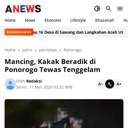
Home
News
Ekonomi
Lifestyle
Khazanah
H
Jangkau 16 Desa di Sawang dan Langkahan Aceh Utara, Tim C
BREAKING NEWS
Home
Jatim
peristiwa
Ponorogo
Mancing, Kakak Beradik di
Ponorogo Tewas Tenggelam
Oleh
Redaksi
Senin, 11 Mei 2020 03:32 WIB