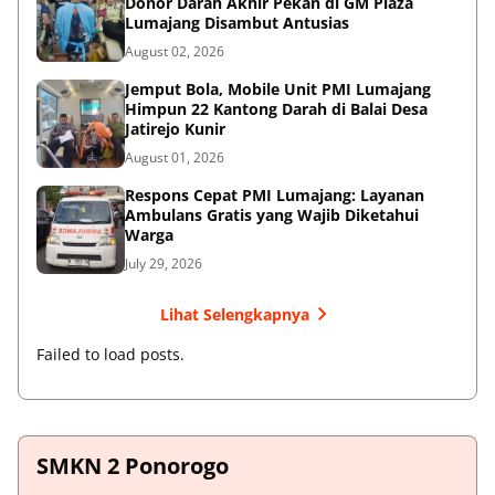
Donor Darah Akhir Pekan di GM Plaza
Lumajang Disambut Antusias
August 02, 2026
Jemput Bola, Mobile Unit PMI Lumajang
Himpun 22 Kantong Darah di Balai Desa
Jatirejo Kunir
August 01, 2026
Respons Cepat PMI Lumajang: Layanan
Ambulans Gratis yang Wajib Diketahui
Warga
July 29, 2026
Lihat Selengkapnya
Failed to load posts.
SMKN 2 Ponorogo