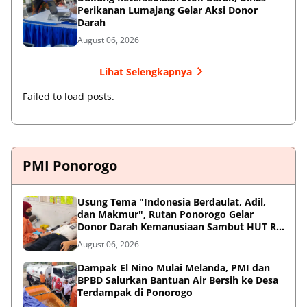
Perikanan Lumajang Gelar Aksi Donor
Darah
August 06, 2026
Lihat Selengkapnya
Failed to load posts.
PMI Ponorogo
Usung Tema "Indonesia Berdaulat, Adil,
dan Makmur", Rutan Ponorogo Gelar
Donor Darah Kemanusiaan Sambut HUT RI
ke-81
August 06, 2026
Dampak El Nino Mulai Melanda, PMI dan
BPBD Salurkan Bantuan Air Bersih ke Desa
Terdampak di Ponorogo